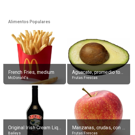
Alimentos Populares
French Fries, medium
Aguacate, promedio todos variedades, crudo
McDonald's
Frutas Frescas
Original Irish Cream Liqueur (17% alc.)
Manzanas, crudas, con piel
Baileys
Frutas Frescas