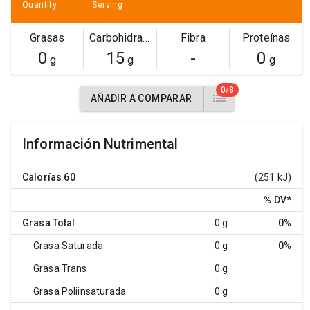
Quantity
Serving
Grasas
Carbohidratos
Fibra
Proteínas
0
15
-
0
g
g
g
0/8
AÑADIR A COMPARAR
Información Nutrimental
Calorías
60
(251 kJ)
% DV
*
Grasa Total
0 g
0%
Grasa Saturada
0 g
0%
Grasa Trans
0 g
Grasa Poliinsaturada
0 g