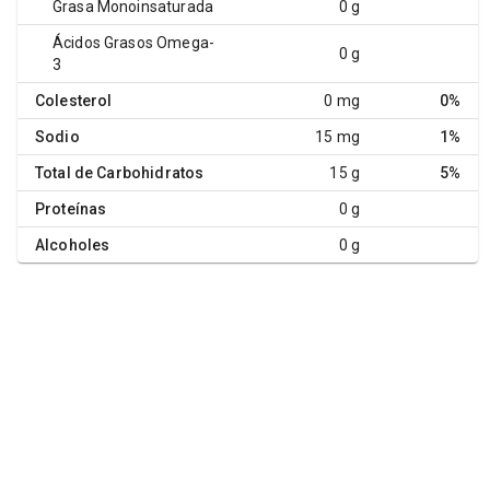
Grasa Monoinsaturada
0 g
Ácidos Grasos Omega-
0 g
3
Colesterol
0 mg
0%
Sodio
15 mg
1%
Total de Carbohidratos
15 g
5%
Proteínas
0 g
Alcoholes
0 g