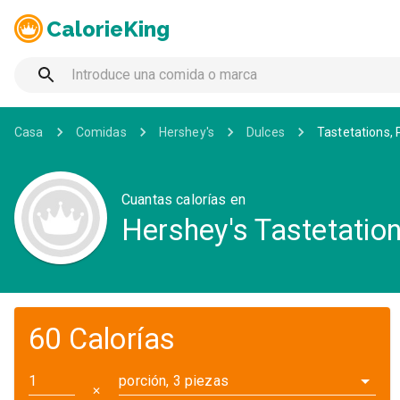
CalorieKing
Casa
Comidas
Hershey's
Dulces
Tastetations,
Cuantas calorías en
Hershey's Tastetatio
60 Calorías
porción, 3 piezas
✕