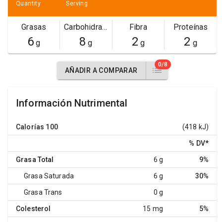
Quantity
Serving
Grasas
Carbohidratos
Fibra
Proteínas
6
8
2
2
g
g
g
g
0/8
AÑADIR A COMPARAR
Información Nutrimental
Calorías
100
(418 kJ)
% DV
*
Grasa Total
6 g
9%
Grasa Saturada
6 g
30%
Grasa Trans
0 g
Colesterol
15 mg
5%