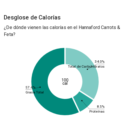
Desglose de Calorías
¿De dónde vienen las calorías en el Hannaford Carrots &
Feta?
34.0%
Total de Carbohidratos
100
cal
57.4%
Grasa Total
8.5%
Proteínas