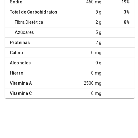
Sodio
460 mg
19%
Total de Carbohidratos
8 g
3%
Fibra Dietética
2 g
8%
Azúcares
5 g
Proteínas
2 g
Calcio
0 mg
Alcoholes
0 g
Hierro
0 mg
Vitamina A
2500 mg
Vitamina C
0 mg