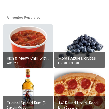
Alimentos Populares
Rich & Meaty Chili, without toppings, large
Moras Azules, crudas
Wendy's
Frutas Frescas
Original Spiced Rum (35% alc.)
14" Round Hot-N-Ready Pepperoni Pizza
Captain Morgan
Little Caesars