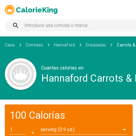
CalorieKing
Casa
Comidas
Hannaford
Ensaladas
Carrots &
Cuantas calorías en
Hannaford Carrots & 
100 Calorías
serving (3.9 oz)
✕