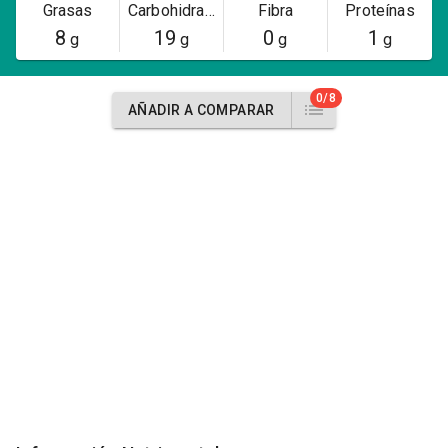
Grasas
Carbohidratos
Fibra
Proteínas
8
19
0
1
g
g
g
g
0/8
AÑADIR A COMPARAR