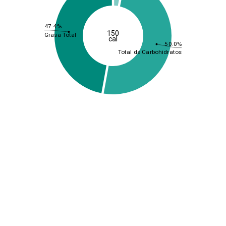
47.4%
150
Grasa Total
cal
50.0%
Total de Carbohidratos