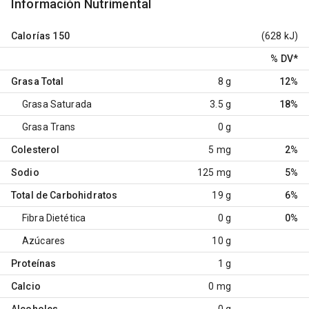
Información Nutrimental
Calorías
150
(628 kJ)
% DV
*
Grasa Total
8 g
12%
Grasa Saturada
3.5 g
18%
Grasa Trans
0 g
Colesterol
5 mg
2%
Sodio
125 mg
5%
Total de Carbohidratos
19 g
6%
Fibra Dietética
0 g
0%
Azúcares
10 g
Proteínas
1 g
Calcio
0 mg
Alcoholes
0 g