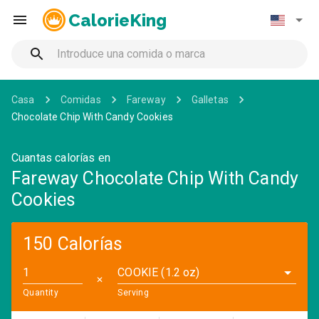
CalorieKing
Casa
Comidas
Fareway
Galletas
Chocolate Chip With Candy Cookies
Cuantas calorías en
Fareway Chocolate Chip With Candy
Cookies
150 Calorías
COOKIE (1.2 oz)
✕
Quantity
Serving