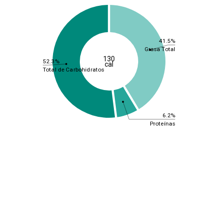
41.5%
Grasa Total
130
52.3%
cal
Total de Carbohidratos
6.2%
Proteínas