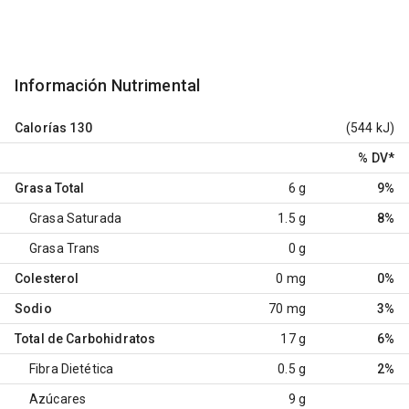
Información Nutrimental
Calorías
130
(544 kJ)
% DV
*
Grasa Total
6 g
9%
Grasa Saturada
1.5 g
8%
Grasa Trans
0 g
Colesterol
0 mg
0%
Sodio
70 mg
3%
Total de Carbohidratos
17 g
6%
Fibra Dietética
0.5 g
2%
Azúcares
9 g