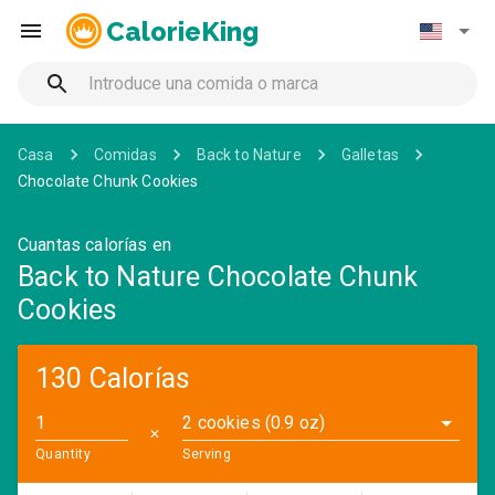
CalorieKing
Casa
Comidas
Back to Nature
Galletas
Chocolate Chunk Cookies
Cuantas calorías en
Back to Nature Chocolate Chunk
Cookies
130 Calorías
2 cookies (0.9 oz)
✕
Quantity
Serving