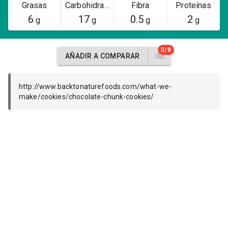
Grasas
Carbohidratos
Fibra
Proteínas
6
17
0.5
2
g
g
g
g
0/8
AÑADIR A COMPARAR
http://www.backtonaturefoods.com/what-we-
make/cookies/chocolate-chunk-cookies/