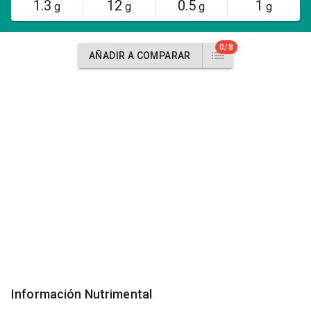
1.3
12
0.5
1
g
g
g
g
0/8
AÑADIR A COMPARAR
Información Nutrimental