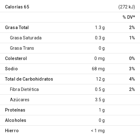
Calorías
65
(272 kJ)
% DV
*
Grasa Total
1.3 g
2%
Grasa Saturada
0.3 g
1%
Grasa Trans
0 g
Colesterol
0 mg
0%
Sodio
68 mg
3%
Total de Carbohidratos
12 g
4%
Fibra Dietética
0.5 g
2%
Azúcares
3.5 g
Proteínas
1 g
Alcoholes
0 g
Hierro
< 1 mg