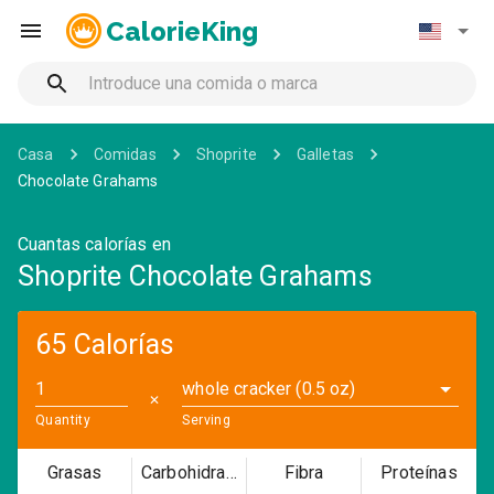
CalorieKing
Casa
Comidas
Shoprite
Galletas
Chocolate Grahams
Cuantas calorías en
Shoprite Chocolate Grahams
65 Calorías
whole cracker (0.5 oz)
✕
Quantity
Serving
Grasas
Carbohidratos
Fibra
Proteínas