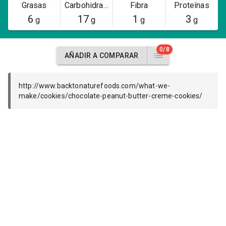
Grasas
Carbohidratos
Fibra
Proteínas
6
17
1
3
g
g
g
g
0/8
AÑADIR A COMPARAR
http://www.backtonaturefoods.com/what-we-
make/cookies/chocolate-peanut-butter-creme-cookies/