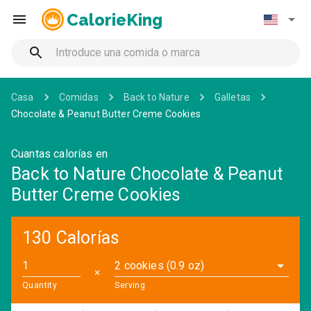
CalorieKing
Casa
Comidas
Back to Nature
Galletas
Chocolate & Peanut Butter Creme Cookies
Cuantas calorías en
Back to Nature Chocolate & Peanut
Butter Creme Cookies
130 Calorías
2 cookies (0.9 oz)
✕
Quantity
Serving