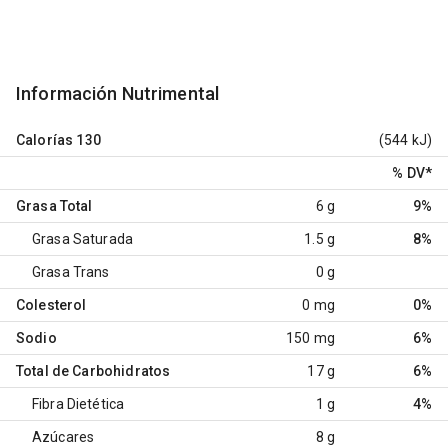
Información Nutrimental
Calorías
130
(544 kJ)
% DV
*
Grasa Total
6 g
9%
Grasa Saturada
1.5 g
8%
Grasa Trans
0 g
Colesterol
0 mg
0%
Sodio
150 mg
6%
Total de Carbohidratos
17 g
6%
Fibra Dietética
1 g
4%
Azúcares
8 g