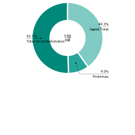
40.3%
Grasa Total
50.7%
130
cal
Total de Carbohidratos
9.0%
Proteínas