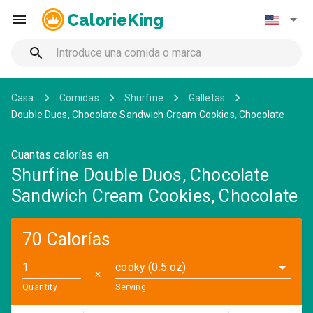
CalorieKing
Casa
Comidas
Shurfine
Galletas
Double Duos, Chocolate Sandwich Cream Cookies, Chocolate
Cuantas calorías en
Shurfine Double Duos, Chocolate
Sandwich Cream Cookies, Chocolate
70 Calorías
cooky (0.5 oz)
✕
Quantity
Serving