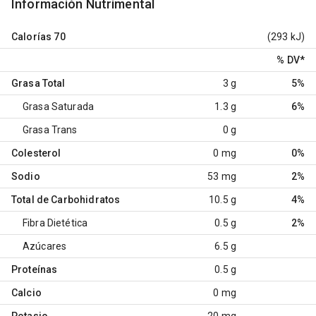
Información Nutrimental
Calorías
70
(293 kJ)
% DV
*
Grasa Total
3 g
5%
Grasa Saturada
1.3 g
6%
Grasa Trans
0 g
Colesterol
0 mg
0%
Sodio
53 mg
2%
Total de Carbohidratos
10.5 g
4%
Fibra Dietética
0.5 g
2%
Azúcares
6.5 g
Proteínas
0.5 g
Calcio
0 mg
Potasio
20 mg