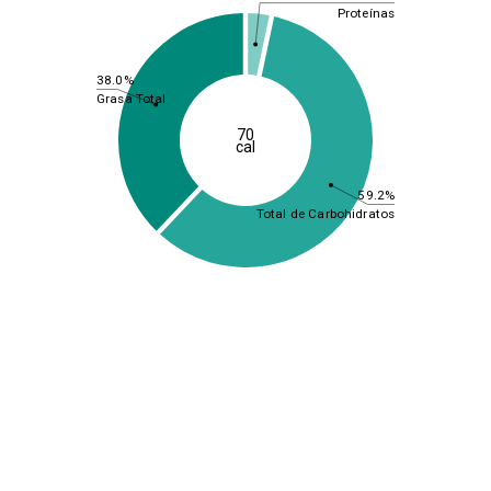
Proteínas
38.0%
Grasa Total
70
cal
59.2%
Total de Carbohidratos