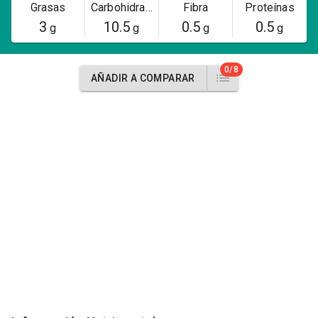
Grasas
Carbohidratos
Fibra
Proteínas
3
10.5
0.5
0.5
g
g
g
g
0/8
AÑADIR A COMPARAR