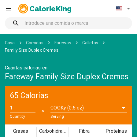
CalorieKing
Casa
Comidas
Fareway
Galletas
Family Size Duplex Cremes
Cuantas calorías en
Fareway Family Size Duplex Cremes
65 Calorías
COOKy (0.5 oz)
✕
Quantity
Serving
Grasas
Carbohidratos
Fibra
Proteínas