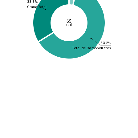
33.8%
Grasa Total
65
cal
63.2%
Total de Carbohidratos