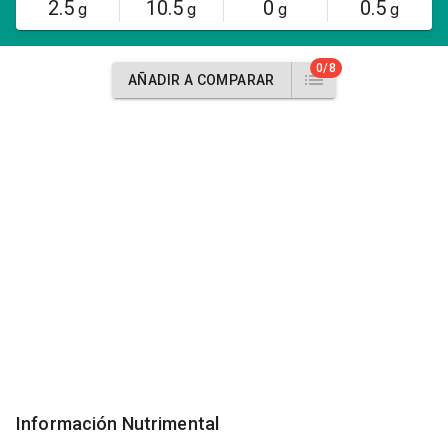
2.5
10.5
0
0.5
g
g
g
g
0/8
AÑADIR A COMPARAR
Información Nutrimental