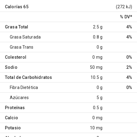
Calorías
65
(272 kJ)
% DV
*
Grasa Total
2.5 g
4%
Grasa Saturada
0.8 g
4%
Grasa Trans
0 g
Colesterol
0 mg
0%
Sodio
50 mg
2%
Total de Carbohidratos
10.5 g
4%
Fibra Dietética
0 g
0%
Azúcares
5 g
Proteínas
0.5 g
Calcio
0 mg
Potasio
10 mg