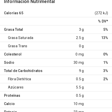
Información Nutrimental
Calorías
65
(272 kJ)
% DV
*
Grasa Total
3 g
5%
Grasa Saturada
2.5 g
13%
Grasa Trans
0 g
Colesterol
0 mg
0%
Sodio
30 mg
1%
Total de Carbohidratos
9 g
3%
Fibra Dietética
0.5 g
2%
Azúcares
5.5 g
Proteínas
0.5 g
Calcio
10 mg
Potasio
23 mg