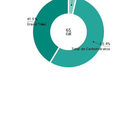
41.5%
Grasa Total
65
cal
55.4%
Total de Carbohidratos