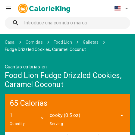
CalorieKing
Casa
Comidas
Food Lion
Galletas
Fudge Drizzled Cookies, Caramel Coconut
Cuantas calorías en
Food Lion Fudge Drizzled Cookies,
Caramel Coconut
65 Calorías
cooky (0.5 oz)
✕
Quantity
Serving