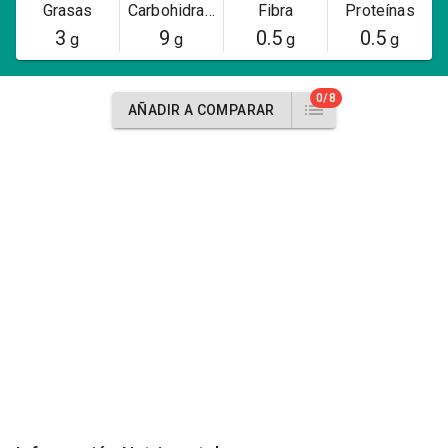
Grasas
Carbohidratos
Fibra
Proteínas
3
9
0.5
0.5
g
g
g
g
0/8
AÑADIR A COMPARAR