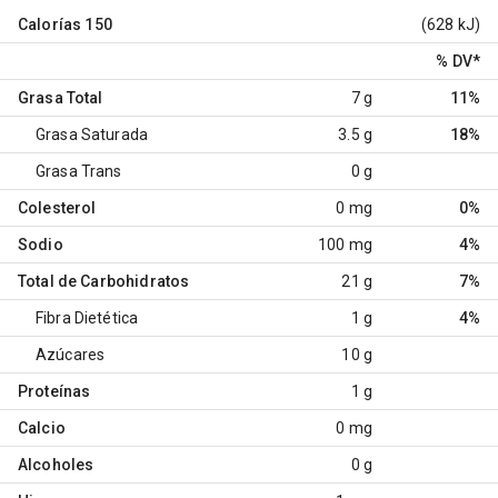
Calorías
150
(628 kJ)
% DV
*
Grasa Total
7 g
11%
Grasa Saturada
3.5 g
18%
Grasa Trans
0 g
Colesterol
0 mg
0%
Sodio
100 mg
4%
Total de Carbohidratos
21 g
7%
Fibra Dietética
1 g
4%
Azúcares
10 g
Proteínas
1 g
Calcio
0 mg
Alcoholes
0 g