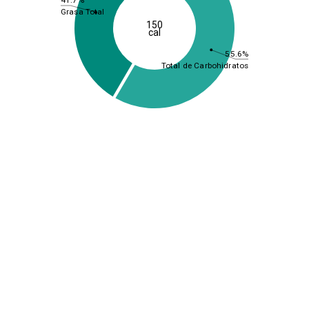
Grasa Total
150
cal
55.6%
Total de Carbohidratos