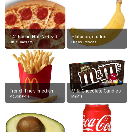
14" Round Hot-N-Ready Pepperoni Pizza
Plátanos, crudos
Little Caesars
Frutas Frescas
French Fries, medium
Milk Chocolate Candies
McDonald's
M&M's