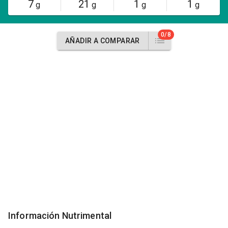
7
21
1
1
g
g
g
g
0/8
AÑADIR A COMPARAR
Información Nutrimental