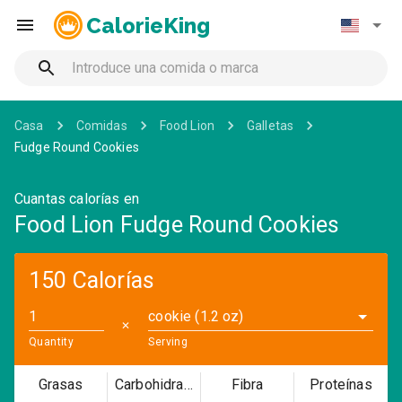
CalorieKing
Casa
Comidas
Food Lion
Galletas
Fudge Round Cookies
Cuantas calorías en
Food Lion Fudge Round Cookies
150 Calorías
cookie (1.2 oz)
✕
Quantity
Serving
Grasas
Carbohidratos
Fibra
Proteínas