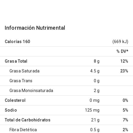
Información Nutrimental
Calorías
160
(669 kJ)
% DV
*
Grasa Total
8 g
12%
Grasa Saturada
4.5 g
23%
Grasa Trans
0 g
Grasa Monoinsaturada
2 g
Colesterol
0 mg
0%
Sodio
125 mg
5%
Total de Carbohidratos
21 g
7%
Fibra Dietética
0.5 g
2%