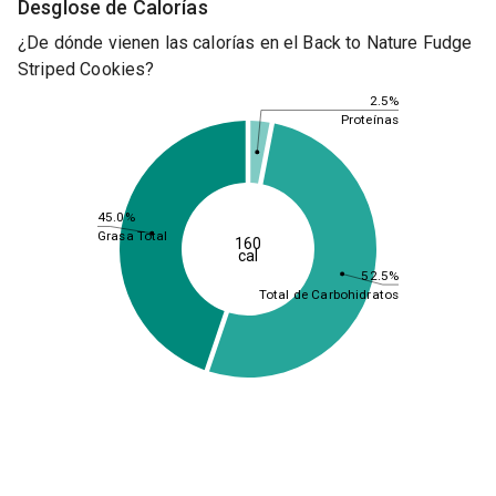
Desglose de Calorías
¿De dónde vienen las calorías en el Back to Nature Fudge
Striped Cookies?
2.5%
Proteínas
45.0%
Grasa Total
160
cal
52.5%
Total de Carbohidratos