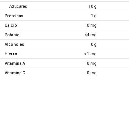
Azúcares
10 g
Proteínas
1 g
Calcio
0 mg
Potasio
44 mg
Alcoholes
0 g
Hierro
< 1 mg
Vitamina A
0 mg
Vitamina C
0 mg