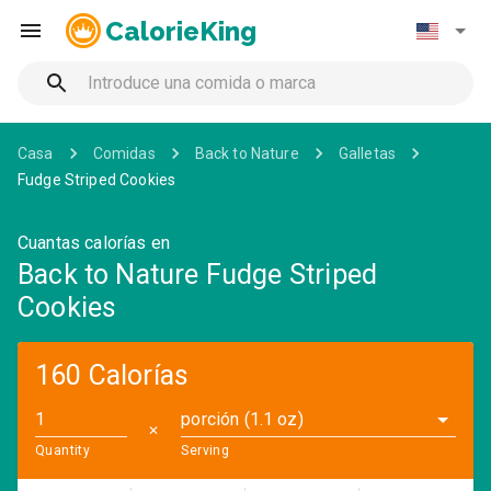
CalorieKing
Casa
Comidas
Back to Nature
Galletas
Fudge Striped Cookies
Cuantas calorías en
Back to Nature Fudge Striped
Cookies
160 Calorías
porción (1.1 oz)
✕
Quantity
Serving