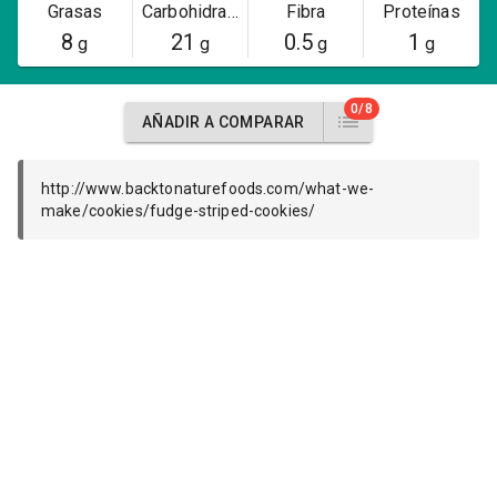
Grasas
Carbohidratos
Fibra
Proteínas
8
21
0.5
1
g
g
g
g
0/8
AÑADIR A COMPARAR
http://www.backtonaturefoods.com/what-we-
make/cookies/fudge-striped-cookies/