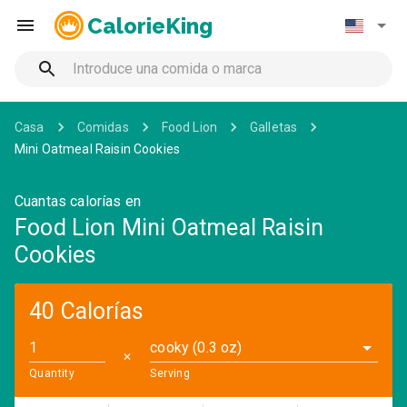
CalorieKing
Casa
Comidas
Food Lion
Galletas
Mini Oatmeal Raisin Cookies
Cuantas calorías en
Food Lion Mini Oatmeal Raisin
Cookies
40 Calorías
cooky (0.3 oz)
✕
Quantity
Serving