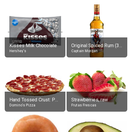
Kisses Milk Chocolate
Original Spiced Rum (35% alc.)
Hershey's
Captain Morgan
Hand Tossed Crust: Pepperoni Pizza (Large 14")
Strawberries, raw
Domino's Pizza
Frutas Frescas