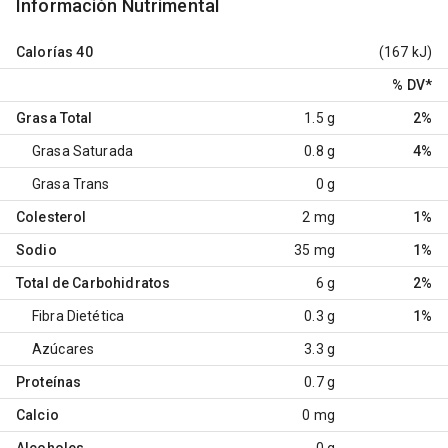
Información Nutrimental
Calorías
40
(167 kJ)
% DV
*
Grasa Total
1.5 g
2%
Grasa Saturada
0.8 g
4%
Grasa Trans
0 g
Colesterol
2 mg
1%
Sodio
35 mg
1%
Total de Carbohidratos
6 g
2%
Fibra Dietética
0.3 g
1%
Azúcares
3.3 g
Proteínas
0.7 g
Calcio
0 mg
Alcoholes
0 g