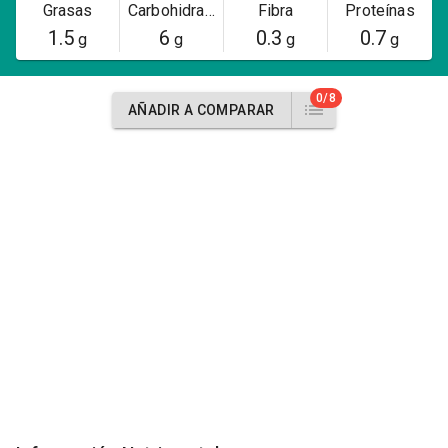
Grasas
Carbohidratos
Fibra
Proteínas
1.5
6
0.3
0.7
g
g
g
g
0/8
AÑADIR A COMPARAR