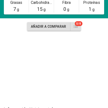
Grasas
Carbohidratos
Fibra
Proteínas
7
15
0
1
g
g
g
g
0/8
AÑADIR A COMPARAR