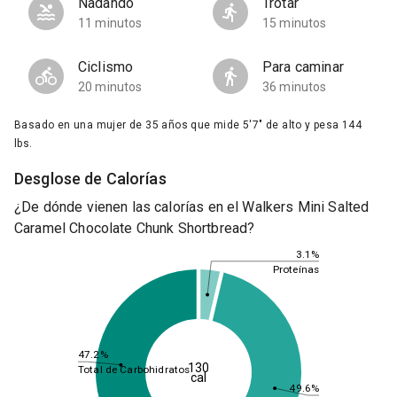
Nadando
Trotar
11 minutos
15 minutos
Ciclismo
Para caminar
20 minutos
36 minutos
Basado en una mujer de 35 años que mide 5'7" de alto y pesa 144
lbs.
Desglose de Calorías
¿De dónde vienen las calorías en el Walkers Mini Salted
Caramel Chocolate Chunk Shortbread?
3.1%
Proteínas
47.2%
130
Total de Carbohidratos
cal
49.6%