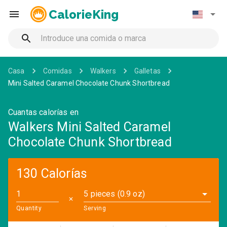
CalorieKing
Casa
Comidas
Walkers
Galletas
Mini Salted Caramel Chocolate Chunk Shortbread
Cuantas calorías en
Walkers Mini Salted Caramel
Chocolate Chunk Shortbread
130 Calorías
5 pieces (0.9 oz)
✕
Quantity
Serving