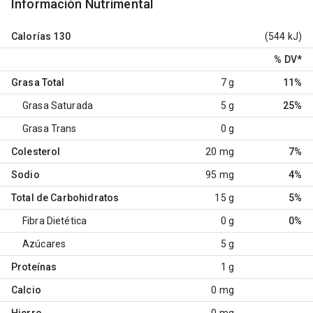
Información Nutrimental
Calorías
130
(544 kJ)
% DV
*
Grasa Total
7 g
11%
Grasa Saturada
5 g
25%
Grasa Trans
0 g
Colesterol
20 mg
7%
Sodio
95 mg
4%
Total de Carbohidratos
15 g
5%
Fibra Dietética
0 g
0%
Azúcares
5 g
Proteínas
1 g
Calcio
0 mg
Hierro
0 mg