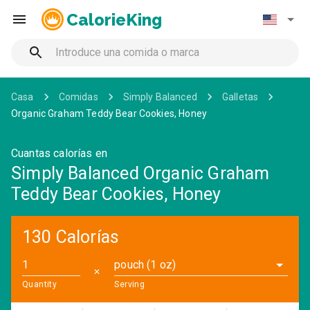
CalorieKing
Casa
Comidas
Simply Balanced
Galletas
Organic Graham Teddy Bear Cookies, Honey
Cuantas calorías en
Simply Balanced Organic Graham
Teddy Bear Cookies, Honey
130 Calorías
pouch (1 oz)
✕
Quantity
Serving