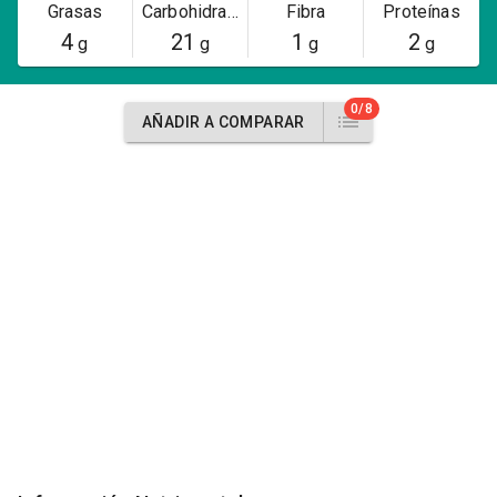
Grasas
Carbohidratos
Fibra
Proteínas
4
21
1
2
g
g
g
g
0/8
AÑADIR A COMPARAR