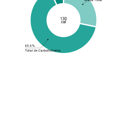
Grasa Total
130
cal
65.6%
Total de Carbohidratos