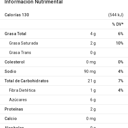
Información Nutrimental
Calorías
130
(544 kJ)
% DV
*
Grasa Total
4 g
6%
Grasa Saturada
2 g
10%
Grasa Trans
0 g
Colesterol
0 mg
0%
Sodio
90 mg
4%
Total de Carbohidratos
21 g
7%
Fibra Dietética
1 g
4%
Azúcares
6 g
Proteínas
2 g
Calcio
0 mg
Alcoholes
0 g