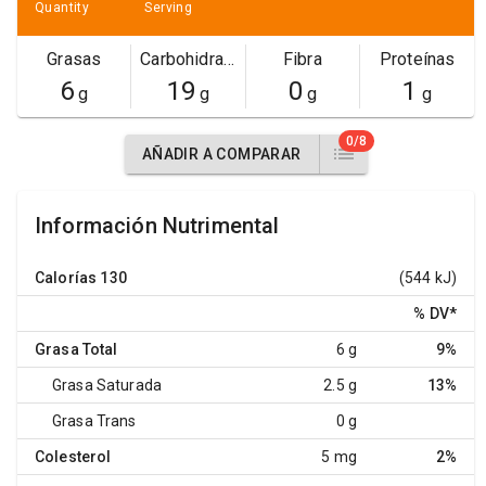
Quantity
Serving
Grasas
Carbohidratos
Fibra
Proteínas
6
19
0
1
g
g
g
g
0/8
AÑADIR A COMPARAR
Información Nutrimental
Calorías
130
(544 kJ)
% DV
*
Grasa Total
6 g
9%
Grasa Saturada
2.5 g
13%
Grasa Trans
0 g
Colesterol
5 mg
2%