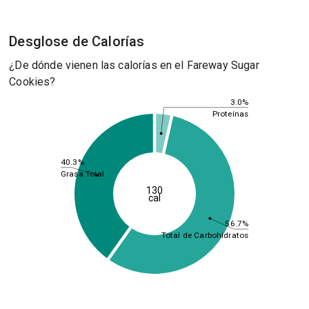
Desglose de Calorías
¿De dónde vienen las calorías en el Fareway Sugar
Cookies?
3.0%
Proteínas
40.3%
Grasa Total
130
cal
56.7%
Total de Carbohidratos