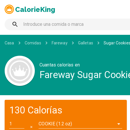
CalorieKing
Casa
Comidas
Fareway
Galletas
Sugar Cookie
Cuantas calorías en
Fareway Sugar Cooki
130 Calorías
COOKIE (1.2 oz)
✕