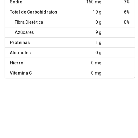
Sodio
160 mg
7%
Total de Carbohidratos
19 g
6%
Fibra Dietética
0 g
0%
Azúcares
9 g
Proteínas
1 g
Alcoholes
0 g
Hierro
0 mg
Vitamina C
0 mg