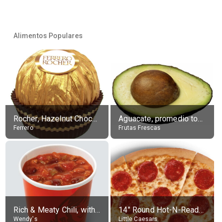
Alimentos Populares
Rocher, Hazelnut Chocolate Ball
Aguacate, promedio todos variedades, crudo
Ferrero
Frutas Frescas
Rich & Meaty Chili, without toppings, large
14" Round Hot-N-Ready Pepperoni Pizza
Wendy's
Little Caesars