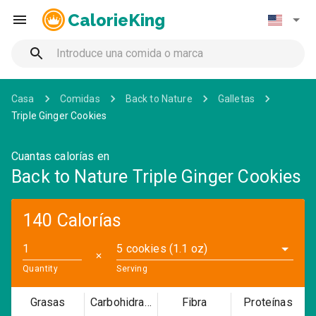
CalorieKing
Casa
Comidas
Back to Nature
Galletas
Triple Ginger Cookies
Cuantas calorías en
Back to Nature Triple Ginger Cookies
140 Calorías
5 cookies (1.1 oz)
✕
Quantity
Serving
Grasas
Carbohidratos
Fibra
Proteínas