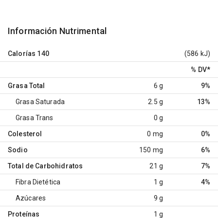
Información Nutrimental
Calorías
140
(586 kJ)
% DV
*
Grasa Total
6 g
9%
Grasa Saturada
2.5 g
13%
Grasa Trans
0 g
Colesterol
0 mg
0%
Sodio
150 mg
6%
Total de Carbohidratos
21 g
7%
Fibra Dietética
1 g
4%
Azúcares
9 g
Proteínas
1 g