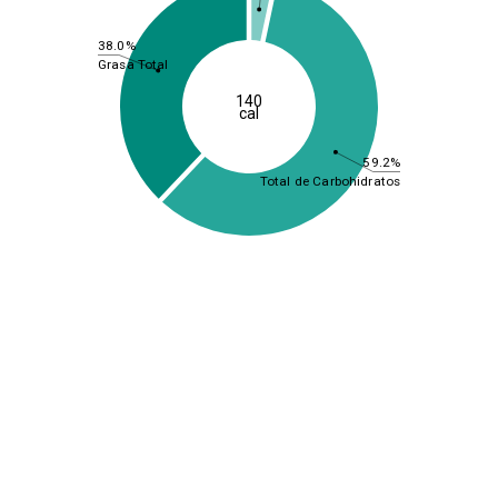
38.0%
Grasa Total
140
cal
59.2%
Total de Carbohidratos