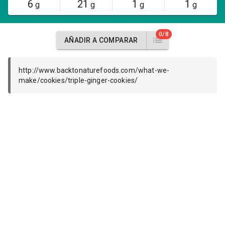
6
21
1
1
g
g
g
g
0/8
AÑADIR A COMPARAR
http://www.backtonaturefoods.com/what-we-
make/cookies/triple-ginger-cookies/