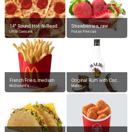
14" Round Hot-N-Ready Pepperoni Pizza
Strawberries, raw
Little Caesars
Frutas Frescas
French Fries, medium
Original Rum with Coconut Flavour (21% alc.)
McDonald's
Malibu