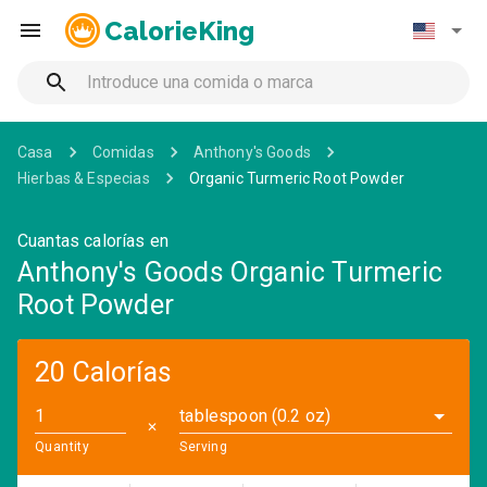
CalorieKing
Casa
Comidas
Anthony's Goods
Hierbas & Especias
Organic Turmeric Root Powder
Cuantas calorías en
Anthony's Goods Organic Turmeric
Root Powder
20 Calorías
tablespoon (0.2 oz)
✕
Quantity
Serving