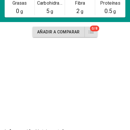
Grasas
Carbohidratos
Fibra
Proteínas
0
5
2
0.5
g
g
g
g
0/8
AÑADIR A COMPARAR