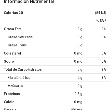
Información Nutrimental
Calorías
20
(84 kJ)
% DV
*
Grasa Total
0 g
0%
Grasa Saturada
0 g
0%
Grasa Trans
0 g
Colesterol
0 mg
0%
Sodio
0 mg
0%
Total de Carbohidratos
5 g
2%
Fibra Dietética
2 g
8%
Azúcares
0 g
Proteínas
0.5 g
Calcio
0 mg
Potasio
150 mg