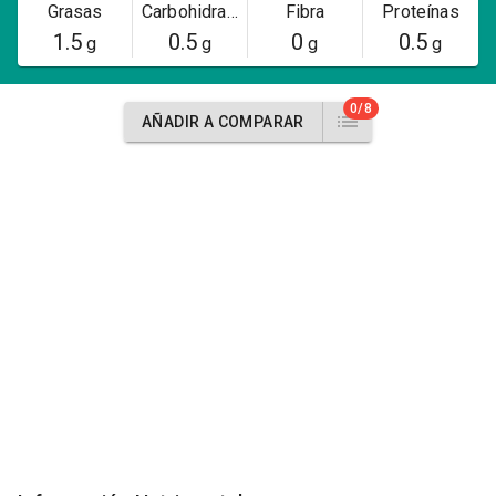
Grasas
Carbohidratos
Fibra
Proteínas
1.5
0.5
0
0.5
g
g
g
g
0/8
AÑADIR A COMPARAR