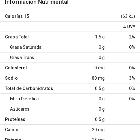
Información Nutrimental
Calorías
15
(63 kJ)
% DV
*
Grasa Total
1.5 g
2%
Grasa Saturada
0 g
0%
Grasa Trans
0 g
Colesterol
0 mg
0%
Sodio
80 mg
3%
Total de Carbohidratos
0.5 g
0%
Fibra Dietética
0 g
0%
Azúcares
0 g
Proteínas
0.5 g
Calcio
20 mg
Potasio
15 mg