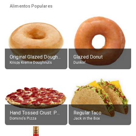
Alimentos Populares
Original Glazed Doughnut
Glazed Donut
Krispy Kreme Doughnuts
Dunkin'
Hand Tossed Crust: Pepperoni Pizza (Large 14")
Regular Taco
Domino's Pizza
Jack in the Box