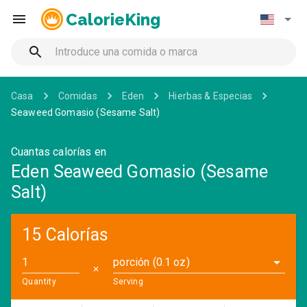
CalorieKing
Casa
Comidas
Eden
Hierbas & Especias
Seaweed Gomasio (Sesame Salt)
Cuantas calorías en
Eden Seaweed Gomasio (Sesame
Salt)
15 Calorías
porción (0.1 oz)
✕
Quantity
Serving