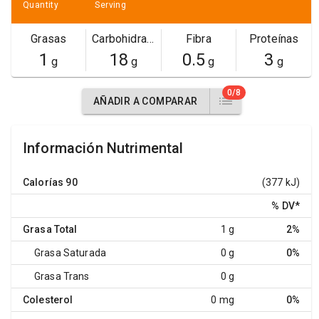
Quantity
Serving
Grasas
Carbohidratos
Fibra
Proteínas
1
18
0.5
3
g
g
g
g
0/8
AÑADIR A COMPARAR
Información Nutrimental
Calorías
90
(377 kJ)
% DV
*
Grasa Total
1 g
2%
Grasa Saturada
0 g
0%
Grasa Trans
0 g
Colesterol
0 mg
0%