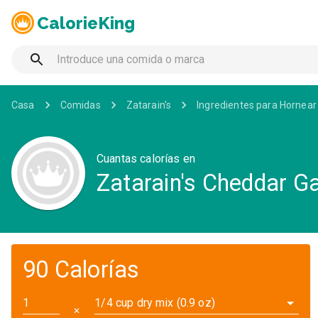
CalorieKing
Casa
Comidas
Zatarain's
Ingredientes para Hornear
Cuantas calorías en
Zatarain's Cheddar Ga
90 Calorías
1/4 cup dry mix (0.9 oz)
✕