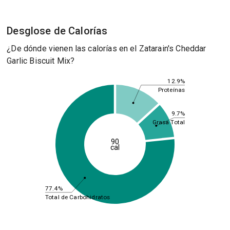
Desglose de Calorías
¿De dónde vienen las calorías en el Zatarain's Cheddar
Garlic Biscuit Mix?
12.9%
Proteínas
9.7%
Grasa Total
90
cal
77.4%
Total de Carbohidratos