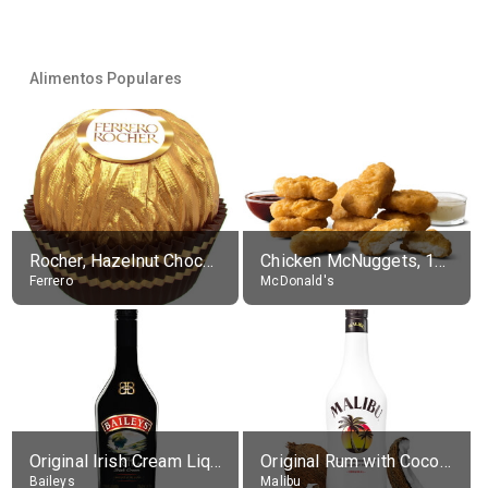
Alimentos Populares
Rocher, Hazelnut Chocolate Ball
Chicken McNuggets, 10 pieces, without sauce
Ferrero
McDonald's
Original Irish Cream Liqueur (17% alc.)
Original Rum with Coconut Flavour (21% alc.)
Baileys
Malibu