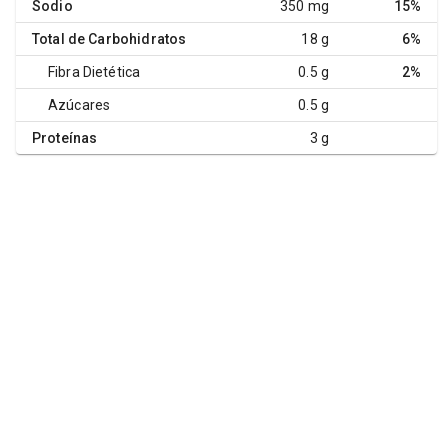
Sodio
350 mg
15%
Total de Carbohidratos
18 g
6%
Fibra Dietética
0.5 g
2%
Azúcares
0.5 g
Proteínas
3 g