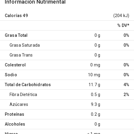
Información Nutrimental
Calorías
49
(204 kJ)
% DV
*
Grasa Total
0 g
0%
Grasa Saturada
0 g
0%
Grasa Trans
0 g
Colesterol
0 mg
0%
Sodio
10 mg
0%
Total de Carbohidratos
11.7 g
4%
Fibra Dietética
0.5 g
2%
Azúcares
9.3 g
Proteínas
0.2 g
Alcoholes
0 g
Hierro
< 1 mg