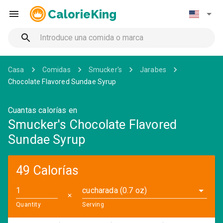
CalorieKing
Casa
Comidas
Smucker's
Jarabes
Chocolate Flavored Sundae Syrup
Cuantas calorías en
Smucker's Chocolate Flavored
Sundae Syrup
49 Calorías
cucharada (0.7 oz)
✕
Quantity
Serving