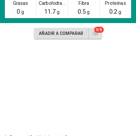
Grasas
Carbohidratos
Fibra
Proteínas
0
11.7
0.5
0.2
g
g
g
g
0/8
AÑADIR A COMPARAR