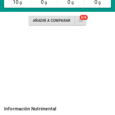
10
0
0
0
g
g
g
g
0/8
AÑADIR A COMPARAR
Información Nutrimental