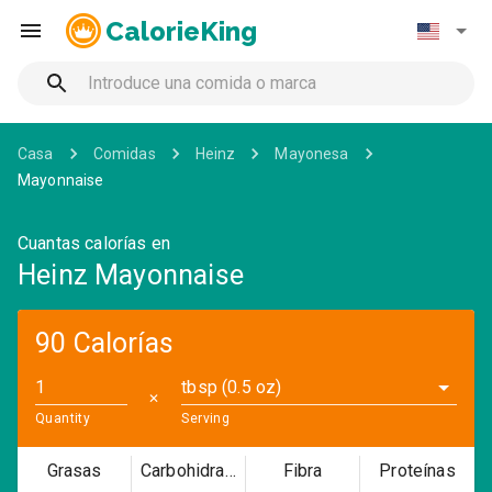
CalorieKing
Casa
Comidas
Heinz
Mayonesa
Mayonnaise
Cuantas calorías en
Heinz Mayonnaise
90 Calorías
tbsp (0.5 oz)
✕
Quantity
Serving
Grasas
Carbohidratos
Fibra
Proteínas