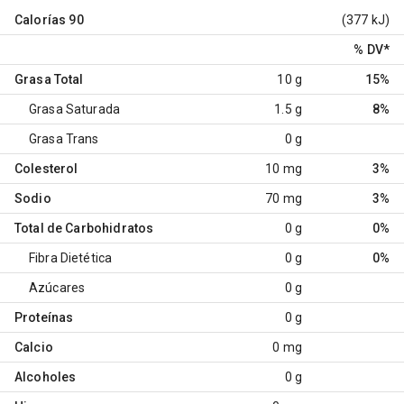
Calorías
90
(377 kJ)
% DV
*
Grasa Total
10 g
15%
Grasa Saturada
1.5 g
8%
Grasa Trans
0 g
Colesterol
10 mg
3%
Sodio
70 mg
3%
Total de Carbohidratos
0 g
0%
Fibra Dietética
0 g
0%
Azúcares
0 g
Proteínas
0 g
Calcio
0 mg
Alcoholes
0 g