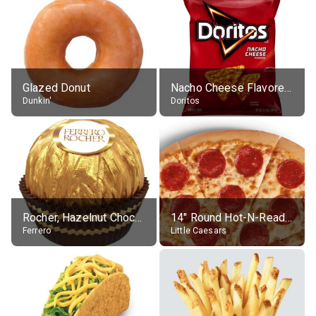
Glazed Donut
Nacho Cheese Flavored Tortilla Chips
Dunkin'
Doritos
Rocher, Hazelnut Chocolate Ball
14" Round Hot-N-Ready Pepperoni Pizza
Ferrero
Little Caesars