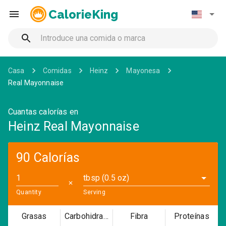
CalorieKing
Casa
Comidas
Heinz
Mayonesa
Real Mayonnaise
Cuantas calorías en
Heinz Real Mayonnaise
90 Calorías
tbsp (0.5 oz)
✕
Quantity
Serving
Grasas
Carbohidratos
Fibra
Proteínas