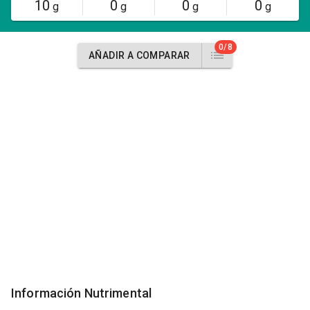
10
0
0
0
g
g
g
g
0/8
AÑADIR A COMPARAR
Información Nutrimental