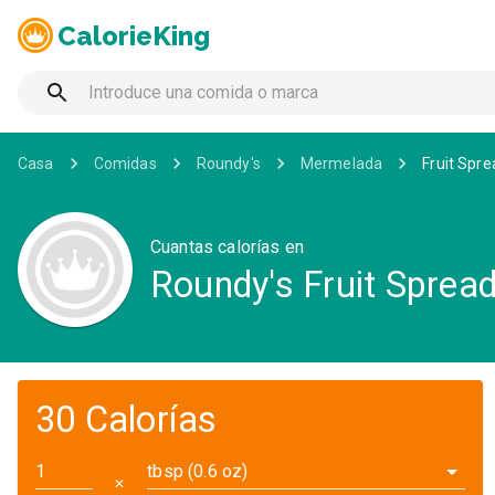
CalorieKing
Casa
Comidas
Roundy's
Mermelada
Fruit Spre
Cuantas calorías en
Roundy's Fruit Spread
30 Calorías
tbsp (0.6 oz)
✕