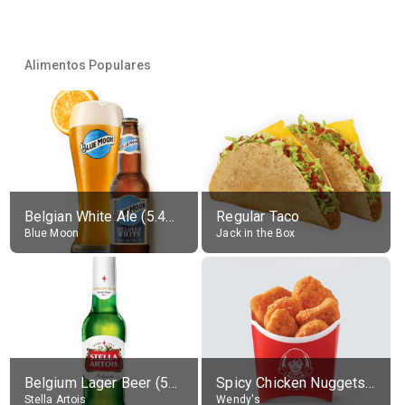
Alimentos Populares
Belgian White Ale (5.4% alc.)
Regular Taco
Blue Moon
Jack in the Box
Belgium Lager Beer (5% alc.)
Spicy Chicken Nuggets, without sauce
Stella Artois
Wendy's