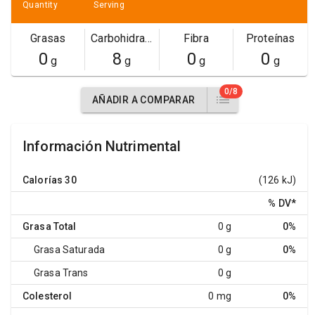
Quantity
Serving
Grasas
Carbohidratos
Fibra
Proteínas
0
8
0
0
g
g
g
g
0/8
AÑADIR A COMPARAR
Información Nutrimental
Calorías
30
(126 kJ)
% DV
*
Grasa Total
0 g
0%
Grasa Saturada
0 g
0%
Grasa Trans
0 g
Colesterol
0 mg
0%