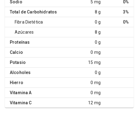
Sodio
5 mg
0%
Total de Carbohidratos
8 g
3%
Fibra Dietética
0 g
0%
Azúcares
8 g
Proteínas
0 g
Calcio
0 mg
Potasio
15 mg
Alcoholes
0 g
Hierro
0 mg
Vitamina A
0 mg
Vitamina C
12 mg