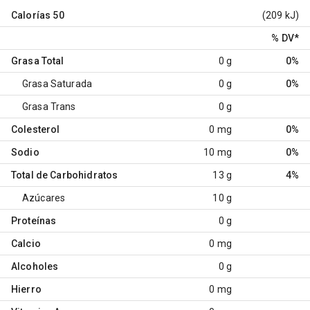
Calorías
50
(209 kJ)
% DV
*
Grasa Total
0 g
0%
Grasa Saturada
0 g
0%
Grasa Trans
0 g
Colesterol
0 mg
0%
Sodio
10 mg
0%
Total de Carbohidratos
13 g
4%
Azúcares
10 g
Proteínas
0 g
Calcio
0 mg
Alcoholes
0 g
Hierro
0 mg