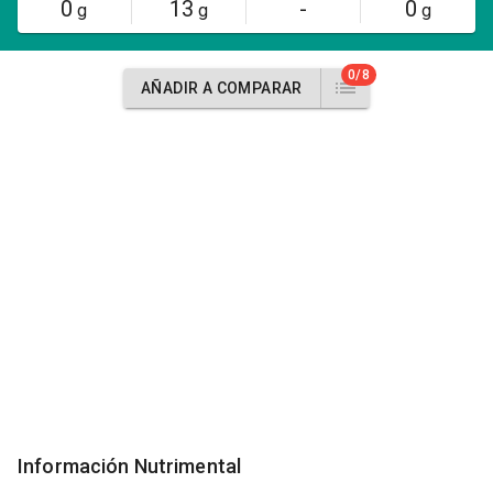
0
13
-
0
g
g
g
0/8
AÑADIR A COMPARAR
Información Nutrimental