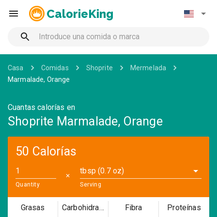
CalorieKing
Casa
Comidas
Shoprite
Mermelada
Marmalade, Orange
Cuantas calorías en
Shoprite Marmalade, Orange
50 Calorías
tbsp (0.7 oz)
✕
Quantity
Serving
Grasas
Carbohidratos
Fibra
Proteínas