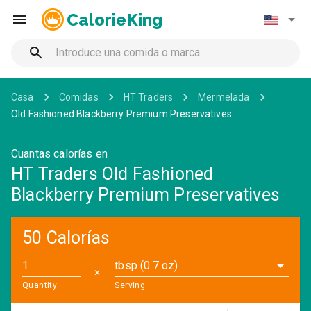
CalorieKing
Casa
Comidas
HT Traders
Mermelada
Old Fashioned Blackberry Premium Preservatives
Cuantas calorías en
HT Traders Old Fashioned
Blackberry Premium Preservatives
50 Calorías
tbsp (0.7 oz)
✕
Quantity
Serving