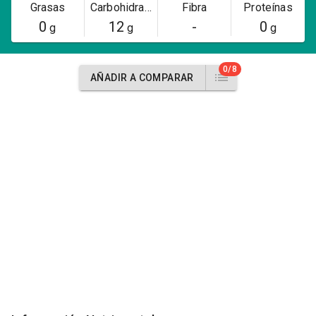
Grasas
Carbohidratos
Fibra
Proteínas
0
12
-
0
g
g
g
0/8
AÑADIR A COMPARAR