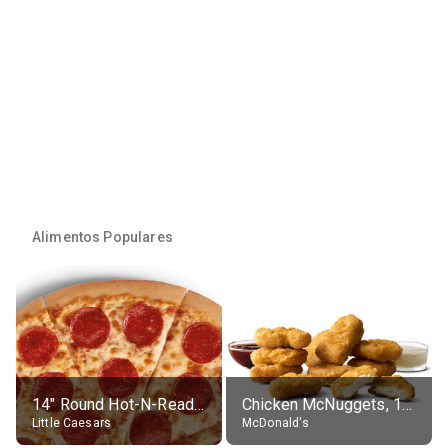
Alimentos Populares
14" Round Hot-N-Ready Pepperoni Pizza
Chicken McNuggets, 10 pieces, without sauce
Little Caesars
McDonald's