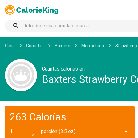
CalorieKing
Casa
Comidas
Baxters
Mermelada
Strawberry
Cuantas calorías en
Baxters Strawberry C
263 Calorías
porción (3.5 oz)
✕