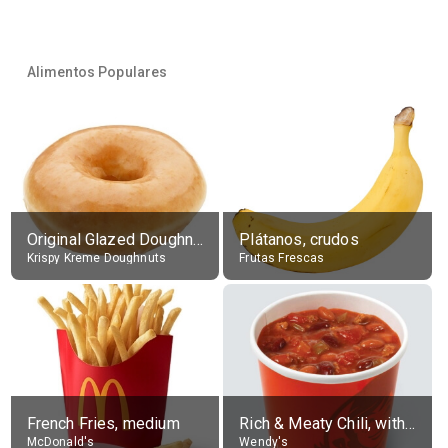
Alimentos Populares
Original Glazed Doughnut
Plátanos, crudos
Krispy Kreme Doughnuts
Frutas Frescas
French Fries, medium
Rich & Meaty Chili, without toppings, large
McDonald's
Wendy's