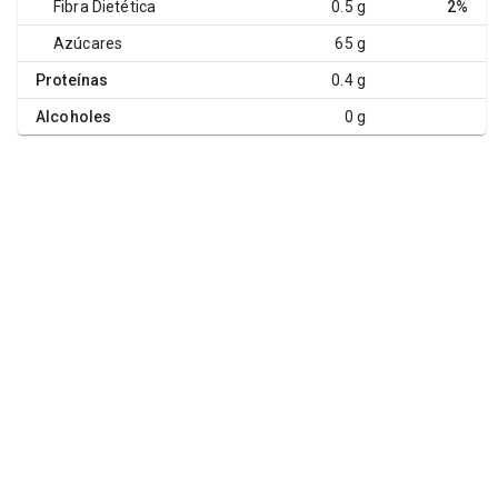
Fibra Dietética
0.5 g
2%
Azúcares
65 g
Proteínas
0.4 g
Alcoholes
0 g