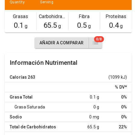
Quantity
Serving
Grasas
Carbohidratos
Fibra
Proteínas
0.1
65.5
0.5
0.4
g
g
g
g
0/8
AÑADIR A COMPARAR
Información Nutrimental
Calorías
263
(1099 kJ)
% DV
*
Grasa Total
0.1 g
0%
Grasa Saturada
0 g
0%
Sodio
0 mg
0%
Total de Carbohidratos
65.5 g
22%