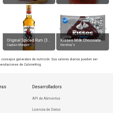
Original Spiced Rum (35% alc.)
Kisses Milk Chocolate
Captain Morgan
Hershey's
ara consejos generales de nutrición. Sus valores diarios pueden ser
endaciones de CalorieKing.
ras
Desarrolladors
API de Alimentos
Licencia de Datos