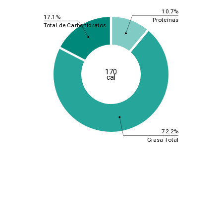
10.7%
17.1%
Proteínas
Total de Carbohidratos
170
cal
72.2%
Grasa Total