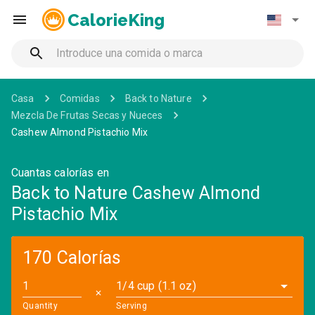
CalorieKing
Casa
Comidas
Back to Nature
Mezcla De Frutas Secas y Nueces
Cashew Almond Pistachio Mix
Cuantas calorías en
Back to Nature Cashew Almond
Pistachio Mix
170 Calorías
1/4 cup (1.1 oz)
✕
Quantity
Serving