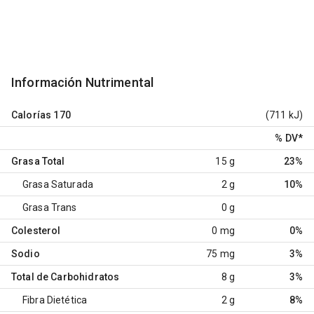
Información Nutrimental
Calorías
170
(711 kJ)
% DV
*
Grasa Total
15 g
23%
Grasa Saturada
2 g
10%
Grasa Trans
0 g
Colesterol
0 mg
0%
Sodio
75 mg
3%
Total de Carbohidratos
8 g
3%
Fibra Dietética
2 g
8%