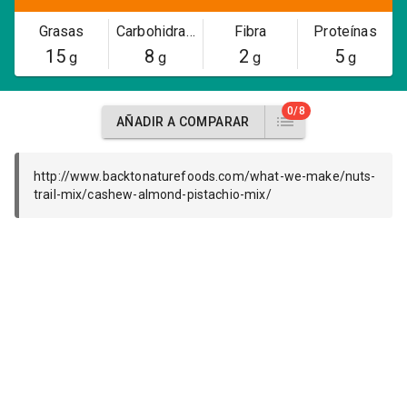
Grasas
Carbohidratos
Fibra
Proteínas
15
8
2
5
g
g
g
g
0/8
AÑADIR A COMPARAR
http://www.backtonaturefoods.com/what-we-make/nuts-
trail-mix/cashew-almond-pistachio-mix/