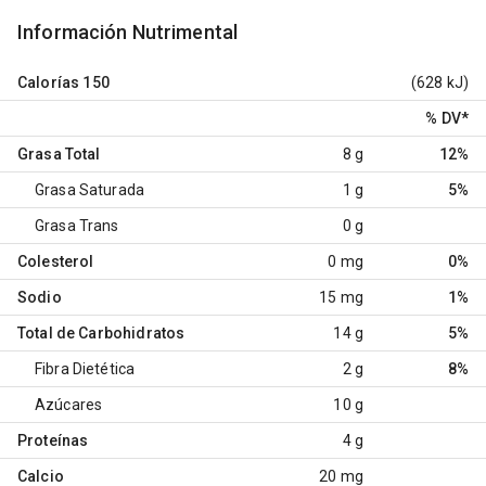
Información Nutrimental
Calorías
150
(628 kJ)
% DV
*
Grasa Total
8 g
12%
Grasa Saturada
1 g
5%
Grasa Trans
0 g
Colesterol
0 mg
0%
Sodio
15 mg
1%
Total de Carbohidratos
14 g
5%
Fibra Dietética
2 g
8%
Azúcares
10 g
Proteínas
4 g
Calcio
20 mg