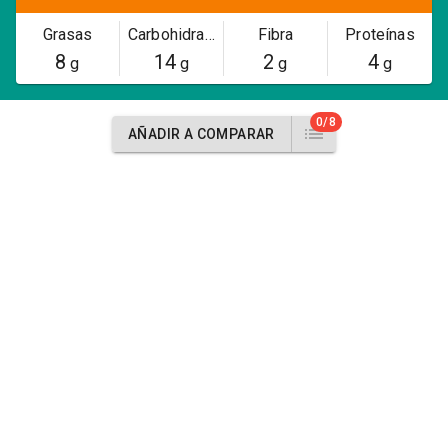
Grasas
Carbohidratos
Fibra
Proteínas
8
14
2
4
g
g
g
g
0/8
AÑADIR A COMPARAR