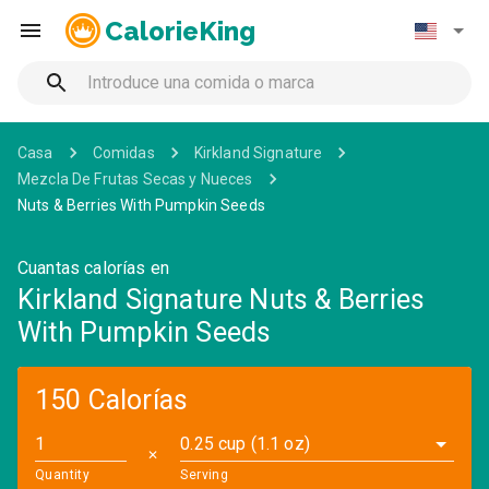
CalorieKing
Casa
Comidas
Kirkland Signature
Mezcla De Frutas Secas y Nueces
Nuts & Berries With Pumpkin Seeds
Cuantas calorías en
Kirkland Signature Nuts & Berries
With Pumpkin Seeds
150 Calorías
0.25 cup (1.1 oz)
✕
Quantity
Serving