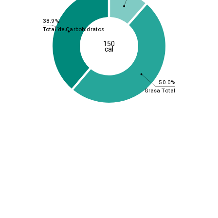
38.9%
Total de Carbohidratos
150
cal
50.0%
Grasa Total