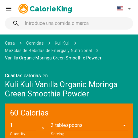
CalorieKing
Casa
Comidas
Kuli Kuli
Mezclas de Bebidas de Energía y Nutricional
Vanilla Organic Moringa Green Smoothie Powder
Cuantas calorías en
Kuli Kuli Vanilla Organic Moringa
Green Smoothie Powder
60 Calorías
2 tablespoons
✕
Quantity
Serving