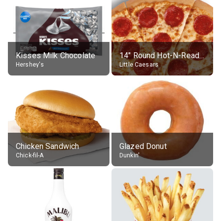
Kisses Milk Chocolate
14" Round Hot-N-Ready Pepperoni Pizza
Hershey's
Little Caesars
Chicken Sandwich
Glazed Donut
Chick-fil-A
Dunkin'