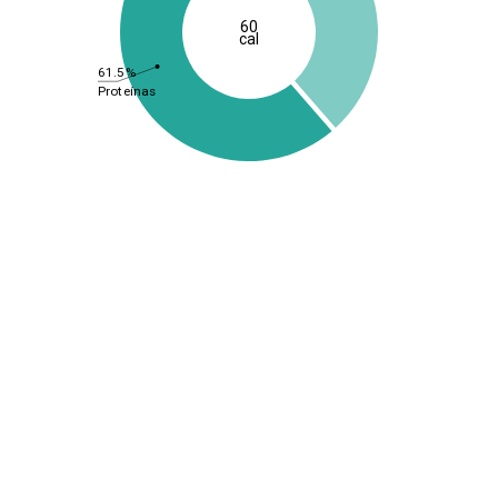
60
cal
61.5%
Proteínas