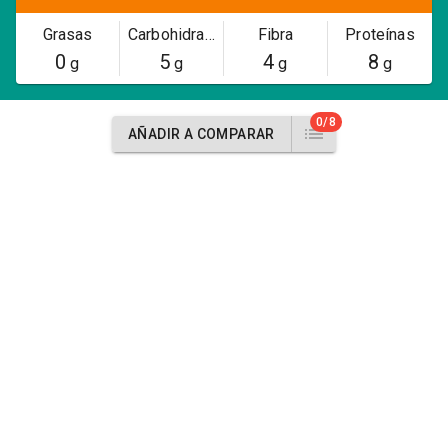
Grasas
Carbohidratos
Fibra
Proteínas
0
5
4
8
g
g
g
g
0/8
AÑADIR A COMPARAR