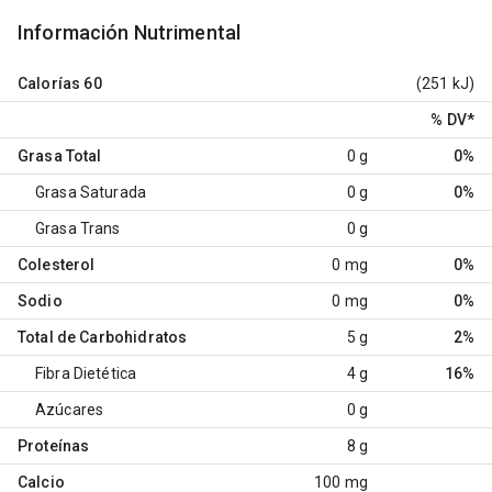
Información Nutrimental
Calorías
60
(251 kJ)
% DV
*
Grasa Total
0 g
0%
Grasa Saturada
0 g
0%
Grasa Trans
0 g
Colesterol
0 mg
0%
Sodio
0 mg
0%
Total de Carbohidratos
5 g
2%
Fibra Dietética
4 g
16%
Azúcares
0 g
Proteínas
8 g
Calcio
100 mg