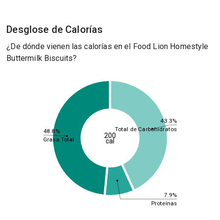
Desglose de Calorías
¿De dónde vienen las calorías en el Food Lion Homestyle
Buttermilk Biscuits?
43.3%
Total de Carbohidratos
48.8%
200
Grasa Total
cal
7.9%
Proteínas