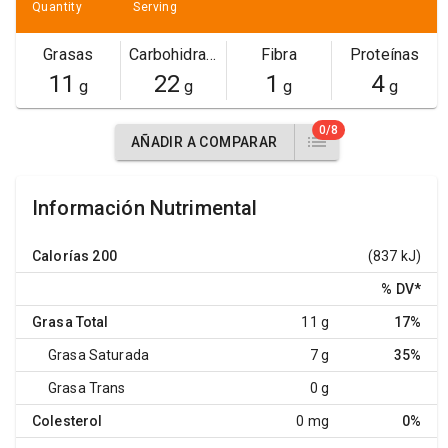
Quantity
Serving
Grasas
Carbohidratos
Fibra
Proteínas
11
22
1
4
g
g
g
g
0/8
AÑADIR A COMPARAR
Información Nutrimental
Calorías
200
(837 kJ)
% DV
*
Grasa Total
11 g
17%
Grasa Saturada
7 g
35%
Grasa Trans
0 g
Colesterol
0 mg
0%