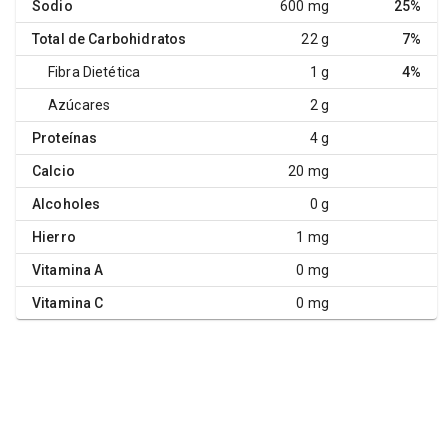
Sodio
600 mg
25%
Total de Carbohidratos
22 g
7%
Fibra Dietética
1 g
4%
Azúcares
2 g
Proteínas
4 g
Calcio
20 mg
Alcoholes
0 g
Hierro
1 mg
Vitamina A
0 mg
Vitamina C
0 mg