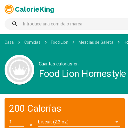
CalorieKing
Casa
Comidas
Food Lion
Mezclas de Galleta
Ho
Cuantas calorías en
Food Lion Homestyle 
200 Calorías
biscuit (2.2 oz)
✕