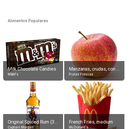
Alimentos Populares
Milk Chocolate Candies
Manzanas, crudas, con piel
M&M's
Frutas Frescas
Original Spiced Rum (35% alc.)
French Fries, medium
Captain Morgan
McDonald's