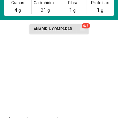
Grasas
Carbohidratos
Fibra
Proteínas
4
21
1
1
g
g
g
g
0/8
AÑADIR A COMPARAR