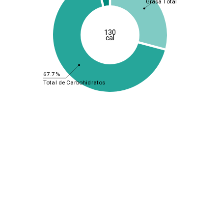
Grasa Total
130
cal
67.7%
Total de Carbohidratos