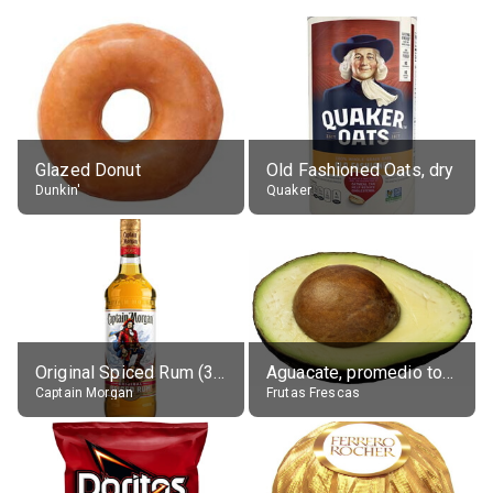
Glazed Donut
Old Fashioned Oats, dry
Dunkin'
Quaker
Original Spiced Rum (35% alc.)
Aguacate, promedio todos variedades, crudo
Captain Morgan
Frutas Frescas