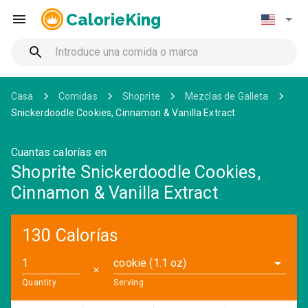
CalorieKing
Casa
Comidas
Shoprite
Mezclas de Galleta
Snickerdoodle Cookies, Cinnamon & Vanilla Extract
Cuantas calorías en
Shoprite Snickerdoodle Cookies,
Cinnamon & Vanilla Extract
130 Calorías
cookie (1.1 oz)
✕
Quantity
Serving