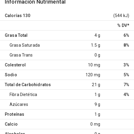
Información Nutrimental
Calorías
130
(544 kJ)
% DV
*
Grasa Total
4 g
6%
Grasa Saturada
1.5 g
8%
Grasa Trans
0 g
Colesterol
10 mg
3%
Sodio
120 mg
5%
Total de Carbohidratos
21 g
7%
Fibra Dietética
1 g
4%
Azúcares
9 g
Proteínas
1 g
Calcio
0 mg
Alcoholes
0 g