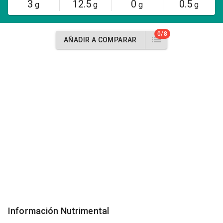
3
12.5
0
0.5
g
g
g
g
0/8
AÑADIR A COMPARAR
Información Nutrimental