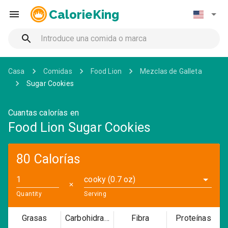
CalorieKing
Casa
Comidas
Food Lion
Mezclas de Galleta
Sugar Cookies
Cuantas calorías en
Food Lion Sugar Cookies
80 Calorías
cooky (0.7 oz)
✕
Quantity
Serving
Grasas
Carbohidratos
Fibra
Proteínas