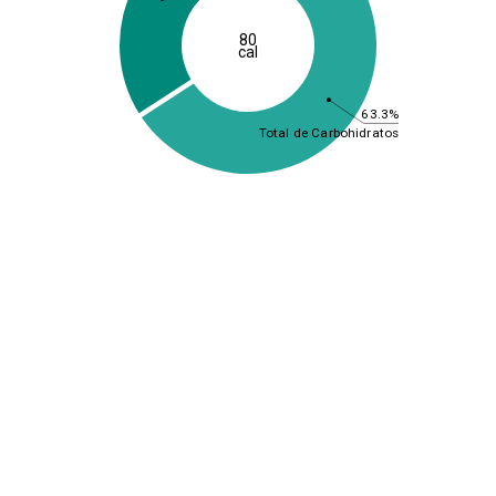
80
cal
63.3%
Total de Carbohidratos