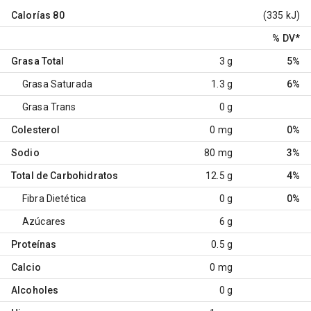
Calorías
80
(335 kJ)
% DV
*
Grasa Total
3 g
5%
Grasa Saturada
1.3 g
6%
Grasa Trans
0 g
Colesterol
0 mg
0%
Sodio
80 mg
3%
Total de Carbohidratos
12.5 g
4%
Fibra Dietética
0 g
0%
Azúcares
6 g
Proteínas
0.5 g
Calcio
0 mg
Alcoholes
0 g