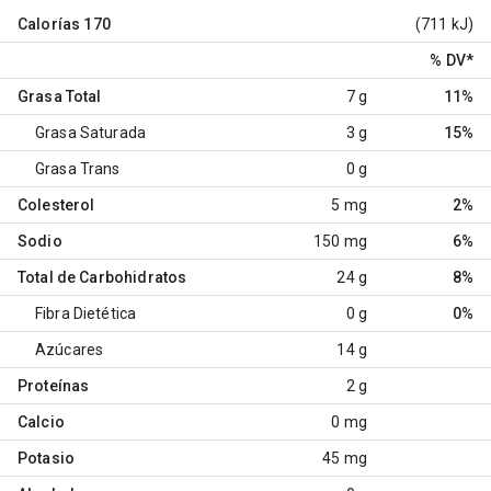
Calorías
170
(711 kJ)
% DV
*
Grasa Total
7 g
11%
Grasa Saturada
3 g
15%
Grasa Trans
0 g
Colesterol
5 mg
2%
Sodio
150 mg
6%
Total de Carbohidratos
24 g
8%
Fibra Dietética
0 g
0%
Azúcares
14 g
Proteínas
2 g
Calcio
0 mg
Potasio
45 mg