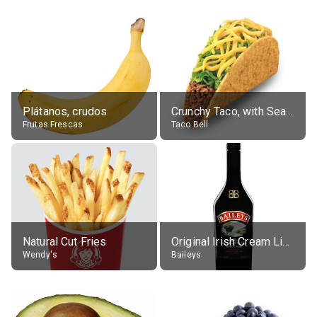
Plátanos, crudos
Crunchy Taco, with Seasoned Beef
Frutas Frescas
Taco Bell
Natural Cut Fries
Original Irish Cream Liqueur (17% alc.)
Wendy's
Baileys