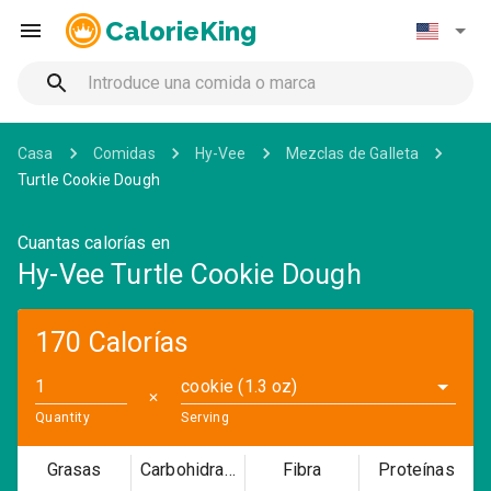
CalorieKing
Casa
Comidas
Hy-Vee
Mezclas de Galleta
Turtle Cookie Dough
Cuantas calorías en
Hy-Vee Turtle Cookie Dough
170 Calorías
cookie (1.3 oz)
✕
Quantity
Serving
Grasas
Carbohidratos
Fibra
Proteínas