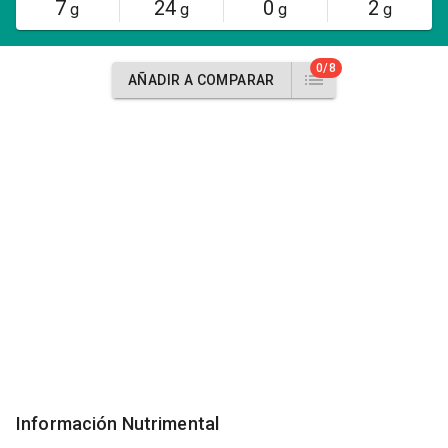
7
24
0
2
g
g
g
g
0/8
AÑADIR A COMPARAR
Información Nutrimental