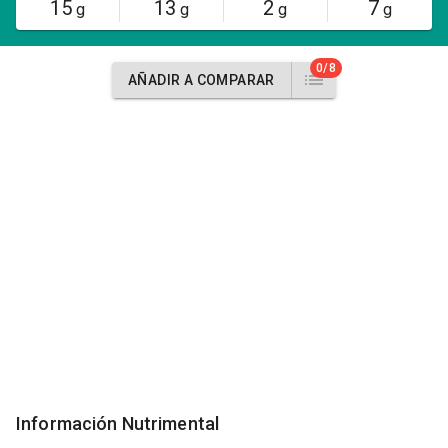
15
13
2
7
g
g
g
g
0/8
AÑADIR A COMPARAR
Información Nutrimental