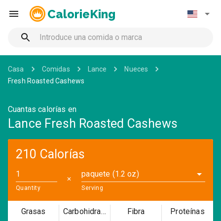
CalorieKing
Casa
Comidas
Lance
Nueces
Fresh Roasted Cashews
Cuantas calorías en
Lance Fresh Roasted Cashews
210 Calorías
paquete (1.2 oz)
✕
Quantity
Serving
Grasas
Carbohidratos
Fibra
Proteínas