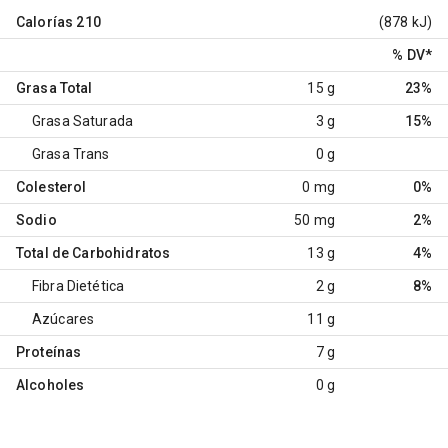
Calorías
210
(878 kJ)
% DV
*
Grasa Total
15 g
23%
Grasa Saturada
3 g
15%
Grasa Trans
0 g
Colesterol
0 mg
0%
Sodio
50 mg
2%
Total de Carbohidratos
13 g
4%
Fibra Dietética
2 g
8%
Azúcares
11 g
Proteínas
7 g
Alcoholes
0 g