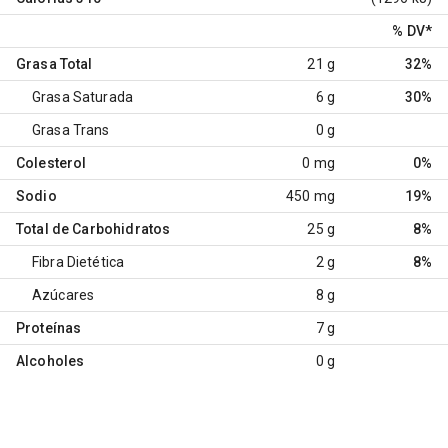
% DV
*
Grasa Total
21 g
32%
Grasa Saturada
6 g
30%
Grasa Trans
0 g
Colesterol
0 mg
0%
Sodio
450 mg
19%
Total de Carbohidratos
25 g
8%
Fibra Dietética
2 g
8%
Azúcares
8 g
Proteínas
7 g
Alcoholes
0 g