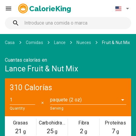
CalorieKing
Casa
Comidas
Lance
Nueces
Fruit & Nut Mix
Cuantas calorías en
Lance Fruit & Nut Mix
310 Calorías
paquete (2 oz)
✕
Quantity
Serving
Grasas
Carbohidratos
Fibra
Proteínas
21
25
2
7
g
g
g
g