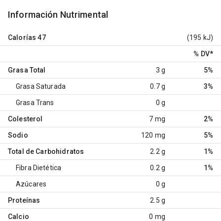
Información Nutrimental
Calorías
47
(195 kJ)
% DV
*
Grasa Total
3 g
5%
Grasa Saturada
0.7 g
3%
Grasa Trans
0 g
Colesterol
7 mg
2%
Sodio
120 mg
5%
Total de Carbohidratos
2.2 g
1%
Fibra Dietética
0.2 g
1%
Azúcares
0 g
Proteínas
2.5 g
Calcio
0 mg