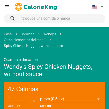
CalorieKing
Casa
Comidas
Wendy's
Otros elementos del menú
Spicy Chicken Nuggets, without sauce
Cuantas calorías en
Wendy's Spicy Chicken Nuggets,
without sauce
47 Calorías
pieza (0.5 oz)
✕
Quantity
Serving