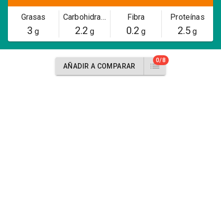
Grasas
Carbohidratos
Fibra
Proteínas
3
2.2
0.2
2.5
g
g
g
g
0/8
AÑADIR A COMPARAR