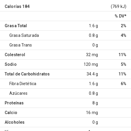
Calorías
184
(769 kJ)
% DV
*
Grasa Total
1.6 g
2%
Grasa Saturada
0.8 g
4%
Grasa Trans
0 g
Colesterol
32 mg
11%
Sodio
120 mg
5%
Total de Carbohidratos
34.4 g
11%
Fibra Dietética
1.6 g
6%
Azúcares
0.8 g
Proteínas
8 g
Calcio
16 mg
Alcoholes
0 g