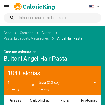
CalorieKing
Casa
Comidas
Buitoni
Pasta, Espagueti, Macarrones
Angel Hair Pasta
Cuantas calorías en
Buitoni Angel Hair Pasta
184 Calorías
taza (2.3 oz)
✕
Quantity
Serving
Grasas
Carbohidratos
Fibra
Proteínas