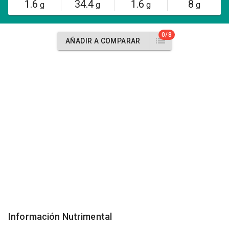
1.6
34.4
1.6
8
g
g
g
g
0/8
AÑADIR A COMPARAR
Información Nutrimental