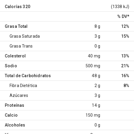
Calorías
320
(1338 kJ)
% DV
*
Grasa Total
8 g
12%
Grasa Saturada
3 g
15%
Grasa Trans
0 g
Colesterol
40 mg
13%
Sodio
500 mg
21%
Total de Carbohidratos
48 g
16%
Fibra Dietética
2 g
8%
Azúcares
3 g
Proteínas
14 g
Calcio
150 mg
Alcoholes
0 g