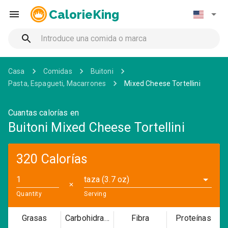
CalorieKing
Casa
Comidas
Buitoni
Pasta, Espagueti, Macarrones
Mixed Cheese Tortellini
Cuantas calorías en
Buitoni Mixed Cheese Tortellini
320 Calorías
taza (3.7 oz)
✕
Quantity
Serving
Grasas
Carbohidratos
Fibra
Proteínas