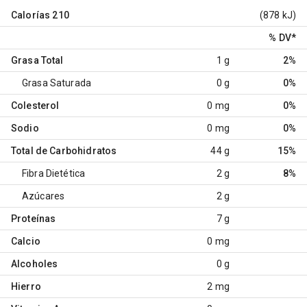
Calorías
210
(878 kJ)
% DV
*
Grasa Total
1 g
2%
Grasa Saturada
0 g
0%
Colesterol
0 mg
0%
Sodio
0 mg
0%
Total de Carbohidratos
44 g
15%
Fibra Dietética
2 g
8%
Azúcares
2 g
Proteínas
7 g
Calcio
0 mg
Alcoholes
0 g
Hierro
2 mg