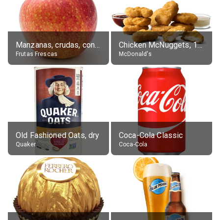
Manzanas, crudas, con piel
Chicken McNuggets, 10 pieces, without sauce
Frutas Frescas
McDonald's
Old Fashioned Oats, dry
Coca-Cola Classic
Quaker
Coca-Cola