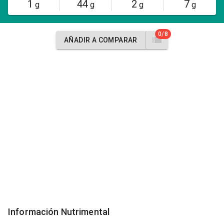
1
44
2
7
g
g
g
g
0/8
AÑADIR A COMPARAR
Información Nutrimental