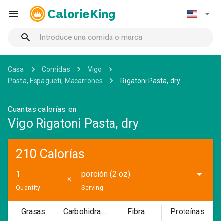
CalorieKing
Casa
Comidas
Vigo
Pasta, Espagueti, Macarrones
Rigatoni Pasta, dry
Cuantas calorías en
Vigo Rigatoni Pasta, dry
210 Calorías
porción (2 oz)
✕
Quantity
Serving
Grasas
Carbohidratos
Fibra
Proteínas