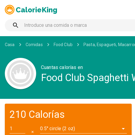
CalorieKing
Casa
Comidas
Food Club
Pasta, Espagueti, Macarr
Cuantas calorías en
Food Club Spaghetti
210 Calorías
0.5'' circle (2 oz)
✕