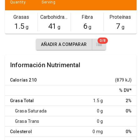
Quantity
Serving
Grasas
Carbohidratos
Fibra
Proteínas
1.5
41
6
7
g
g
g
g
0/8
AÑADIR A COMPARAR
Información Nutrimental
Calorías
210
(879 kJ)
% DV
*
Grasa Total
1.5 g
2%
Grasa Saturada
0 g
0%
Grasa Trans
0 g
Colesterol
0 mg
0%