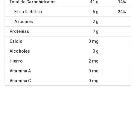
Total de Carbohidratos
41 g
14%
Fibra Dietética
6 g
24%
Azúcares
2 g
Proteínas
7 g
Calcio
0 mg
Alcoholes
0 g
Hierro
2 mg
Vitamina A
0 mg
Vitamina C
0 mg