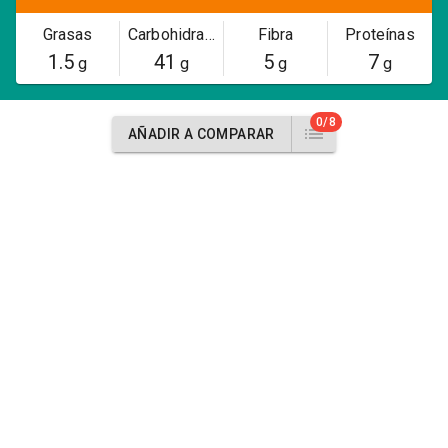
Grasas
Carbohidratos
Fibra
Proteínas
1.5
41
5
7
g
g
g
g
0/8
AÑADIR A COMPARAR