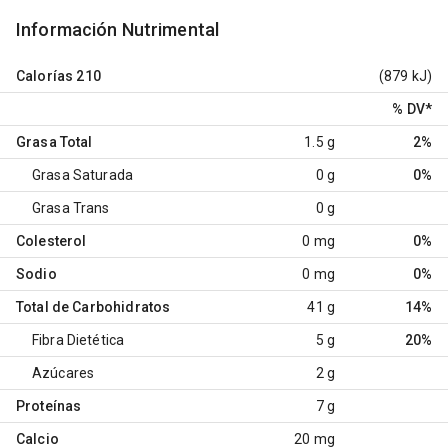
Información Nutrimental
Calorías
210
(879 kJ)
% DV
*
Grasa Total
1.5 g
2%
Grasa Saturada
0 g
0%
Grasa Trans
0 g
Colesterol
0 mg
0%
Sodio
0 mg
0%
Total de Carbohidratos
41 g
14%
Fibra Dietética
5 g
20%
Azúcares
2 g
Proteínas
7 g
Calcio
20 mg