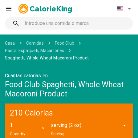
CalorieKing
Casa
Comidas
Food Club
Pasta, Espagueti, Macarrones
Spaghetti, Whole Wheat Macoroni Product
Cuantas calorías en
Food Club Spaghetti, Whole Wheat
Macoroni Product
210 Calorías
serving (2 oz)
✕
Quantity
Serving