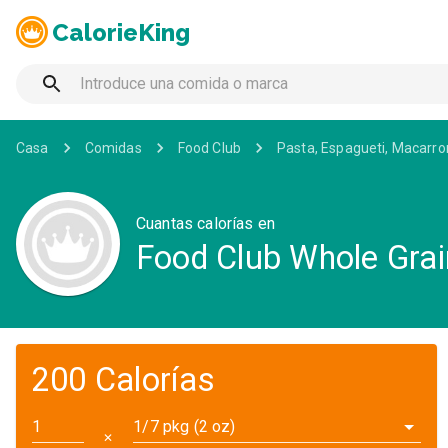
CalorieKing
Casa
Comidas
Food Club
Pasta, Espagueti, Macarr
Cuantas calorías en
Food Club Whole Grai
200 Calorías
1/7 pkg (2 oz)
✕