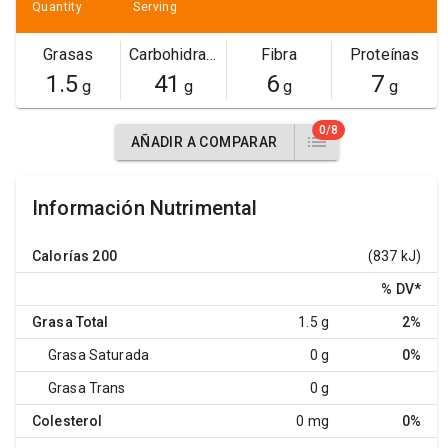
Quantity
Serving
Grasas
Carbohidratos
Fibra
Proteínas
1.5
41
6
7
g
g
g
g
0/8
AÑADIR A COMPARAR
Información Nutrimental
Calorías
200
(837 kJ)
% DV
*
Grasa Total
1.5 g
2%
Grasa Saturada
0 g
0%
Grasa Trans
0 g
Colesterol
0 mg
0%