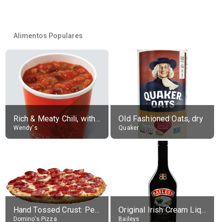
Alimentos Populares
Rich & Meaty Chili, without toppings, large
Old Fashioned Oats, dry
Wendy's
Quaker
Hand Tossed Crust: Pepperoni Pizza (Large 14")
Original Irish Cream Liqueur (17% alc.)
Domino's Pizza
Baileys