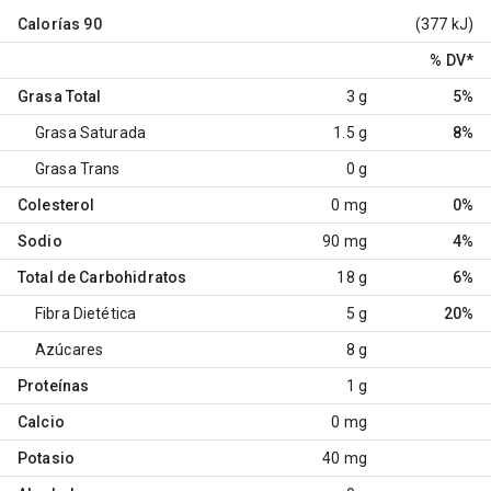
Calorías
90
(377 kJ)
% DV
*
Grasa Total
3 g
5%
Grasa Saturada
1.5 g
8%
Grasa Trans
0 g
Colesterol
0 mg
0%
Sodio
90 mg
4%
Total de Carbohidratos
18 g
6%
Fibra Dietética
5 g
20%
Azúcares
8 g
Proteínas
1 g
Calcio
0 mg
Potasio
40 mg