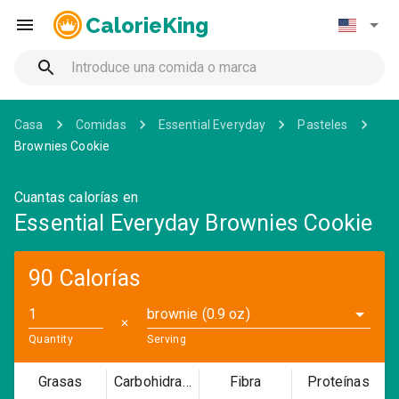
CalorieKing
Casa
Comidas
Essential Everyday
Pasteles
Brownies Cookie
Cuantas calorías en
Essential Everyday Brownies Cookie
90 Calorías
brownie (0.9 oz)
✕
Quantity
Serving
Grasas
Carbohidratos
Fibra
Proteínas