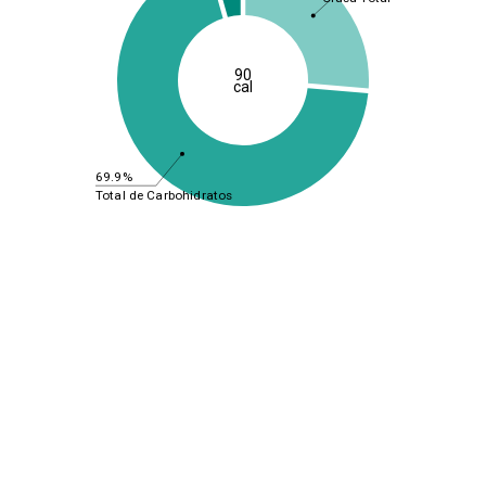
90
cal
69.9%
Total de Carbohidratos