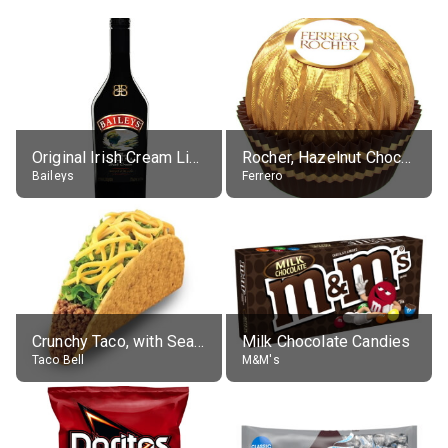
Original Irish Cream Liqueur (17% alc.)
Rocher, Hazelnut Chocolate Ball
Baileys
Ferrero
Crunchy Taco, with Seasoned Beef
Milk Chocolate Candies
Taco Bell
M&M's