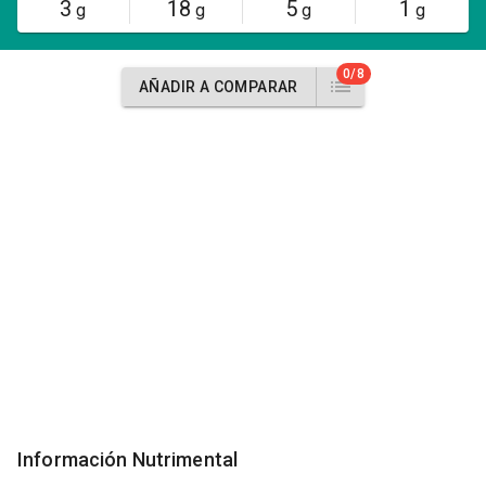
3
18
5
1
g
g
g
g
0/8
AÑADIR A COMPARAR
Información Nutrimental