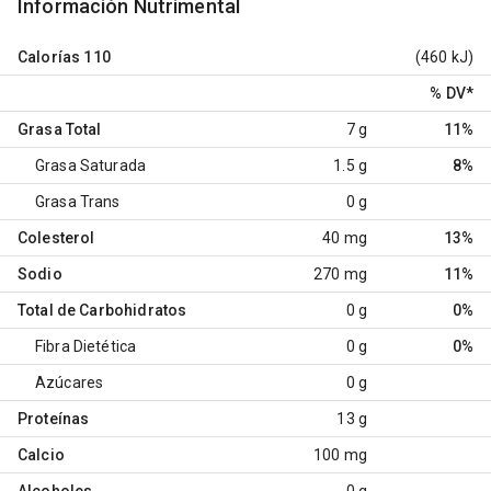
Información Nutrimental
Calorías
110
(460 kJ)
% DV
*
Grasa Total
7 g
11%
Grasa Saturada
1.5 g
8%
Grasa Trans
0 g
Colesterol
40 mg
13%
Sodio
270 mg
11%
Total de Carbohidratos
0 g
0%
Fibra Dietética
0 g
0%
Azúcares
0 g
Proteínas
13 g
Calcio
100 mg
Alcoholes
0 g