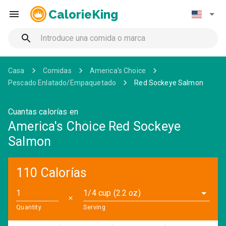
CalorieKing
Casa
Comidas
America's Choice
Pescado Enlatado/Empaquetado
Red Sockeye Salmon
Cuantas calorías en
America's Choice Red Sockeye
Salmon
110 Calorías
1/4 cup (2.2 oz)
✕
Quantity
Serving