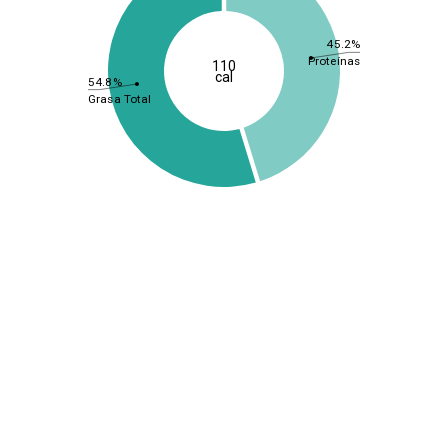
45.2%
Proteínas
110
cal
54.8%
Grasa Total