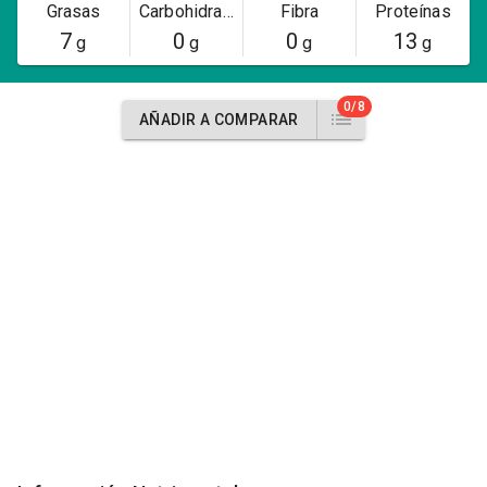
Grasas
Carbohidratos
Fibra
Proteínas
7
0
0
13
g
g
g
g
0/8
AÑADIR A COMPARAR