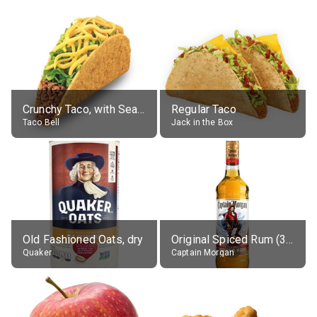
Crunchy Taco, with Seasoned Beef
Regular Taco
Taco Bell
Jack in the Box
Old Fashioned Oats, dry
Original Spiced Rum (35% alc.)
Quaker
Captain Morgan