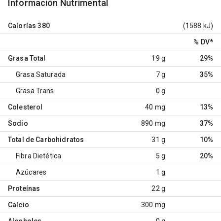
Información Nutrimental
Calorías
380
(1588 kJ)
% DV
*
Grasa Total
19 g
29%
Grasa Saturada
7 g
35%
Grasa Trans
0 g
Colesterol
40 mg
13%
Sodio
890 mg
37%
Total de Carbohidratos
31 g
10%
Fibra Dietética
5 g
20%
Azúcares
1 g
Proteínas
22 g
Calcio
300 mg
Alcoholes
0 g