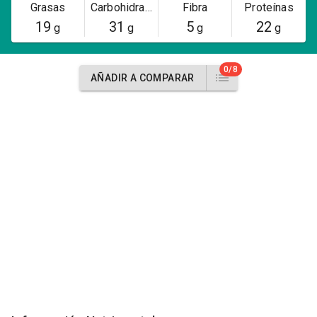
Grasas
Carbohidratos
Fibra
Proteínas
19
31
5
22
g
g
g
g
0/8
AÑADIR A COMPARAR