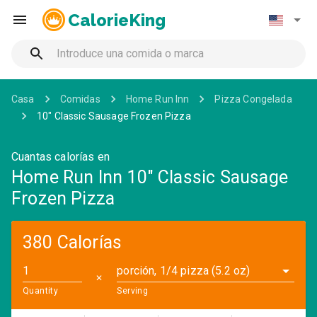
CalorieKing
Casa
Comidas
Home Run Inn
Pizza Congelada
10" Classic Sausage Frozen Pizza
Cuantas calorías en
Home Run Inn 10" Classic Sausage
Frozen Pizza
380 Calorías
porción, 1/4 pizza (5.2 oz)
✕
Quantity
Serving