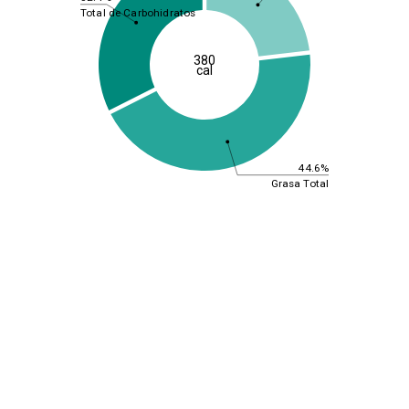
Total de Carbohidratos
380
cal
44.6%
Grasa Total