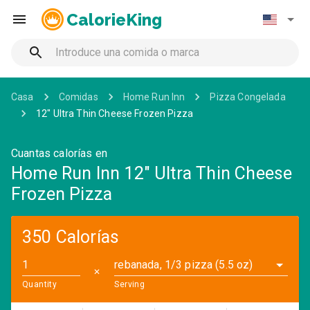
CalorieKing
Casa
Comidas
Home Run Inn
Pizza Congelada
12" Ultra Thin Cheese Frozen Pizza
Cuantas calorías en
Home Run Inn 12" Ultra Thin Cheese
Frozen Pizza
350 Calorías
rebanada, 1/3 pizza (5.5 oz)
✕
Quantity
Serving