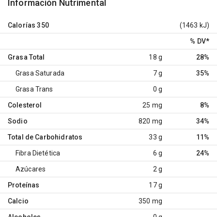
Información Nutrimental
Calorías
350
(1463 kJ)
% DV
*
Grasa Total
18 g
28%
Grasa Saturada
7 g
35%
Grasa Trans
0 g
Colesterol
25 mg
8%
Sodio
820 mg
34%
Total de Carbohidratos
33 g
11%
Fibra Dietética
6 g
24%
Azúcares
2 g
Proteínas
17 g
Calcio
350 mg
Alcoholes
0 g