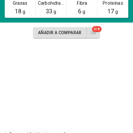
Grasas
Carbohidratos
Fibra
Proteínas
18
33
6
17
g
g
g
g
0/8
AÑADIR A COMPARAR