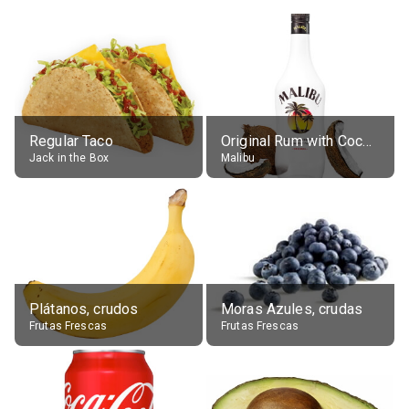
Regular Taco
Original Rum with Coconut Flavour (21% alc.)
Jack in the Box
Malibu
Plátanos, crudos
Moras Azules, crudas
Frutas Frescas
Frutas Frescas