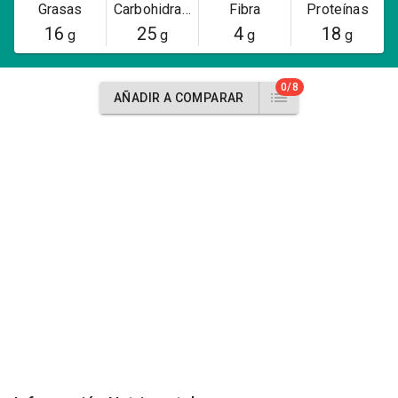
Grasas
Carbohidratos
Fibra
Proteínas
16
25
4
18
g
g
g
g
0/8
AÑADIR A COMPARAR