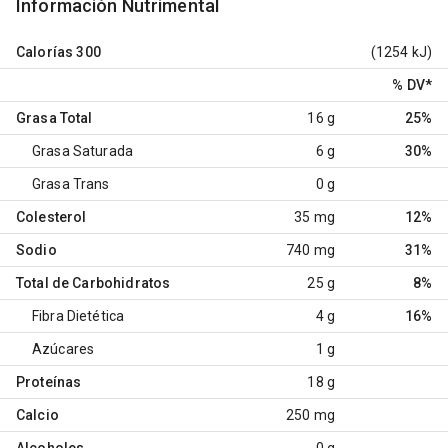
Información Nutrimental
Calorías
300
(1254 kJ)
% DV
*
Grasa Total
16 g
25%
Grasa Saturada
6 g
30%
Grasa Trans
0 g
Colesterol
35 mg
12%
Sodio
740 mg
31%
Total de Carbohidratos
25 g
8%
Fibra Dietética
4 g
16%
Azúcares
1 g
Proteínas
18 g
Calcio
250 mg
Alcoholes
0 g