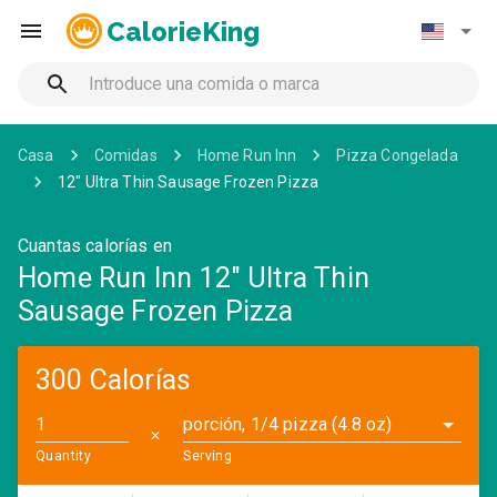
CalorieKing
Casa
Comidas
Home Run Inn
Pizza Congelada
12" Ultra Thin Sausage Frozen Pizza
Cuantas calorías en
Home Run Inn 12" Ultra Thin
Sausage Frozen Pizza
300 Calorías
porción, 1/4 pizza (4.8 oz)
✕
Quantity
Serving