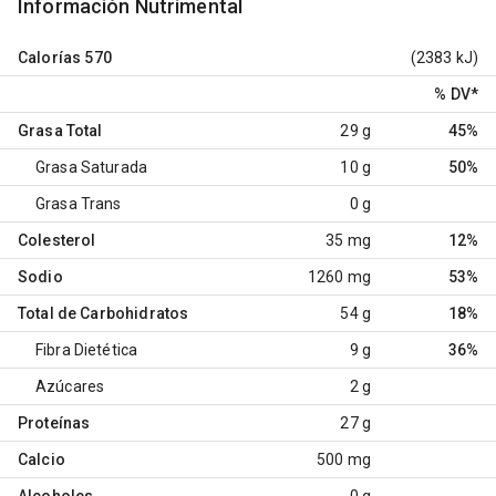
Información Nutrimental
Calorías
570
(2383 kJ)
% DV
*
Grasa Total
29 g
45%
Grasa Saturada
10 g
50%
Grasa Trans
0 g
Colesterol
35 mg
12%
Sodio
1260 mg
53%
Total de Carbohidratos
54 g
18%
Fibra Dietética
9 g
36%
Azúcares
2 g
Proteínas
27 g
Calcio
500 mg
Alcoholes
0 g