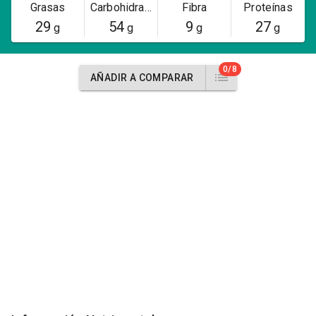
Grasas
Carbohidratos
Fibra
Proteínas
29
54
9
27
g
g
g
g
0/8
AÑADIR A COMPARAR