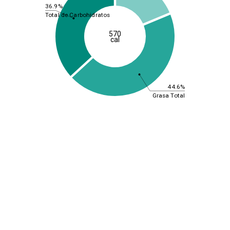
36.9%
Total de Carbohidratos
570
cal
44.6%
Grasa Total