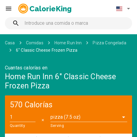
CalorieKing
Casa
Comidas
Home Run Inn
Pizza Congelada
6" Classic Cheese Frozen Pizza
Cuantas calorías en
Home Run Inn 6" Classic Cheese
Frozen Pizza
570 Calorías
pizza (7.5 oz)
✕
Quantity
Serving