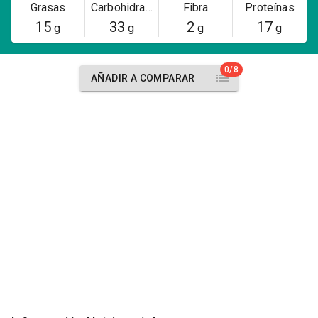
Grasas
Carbohidratos
Fibra
Proteínas
15
33
2
17
g
g
g
g
0/8
AÑADIR A COMPARAR