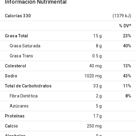
Información Nutrimental
Calorías
330
(1379 kJ)
% DV
*
Grasa Total
15 g
23%
Grasa Saturada
8 g
40%
Grasa Trans
0.5 g
Colesterol
40 mg
13%
Sodio
1020 mg
43%
Total de Carbohidratos
33 g
11%
Fibra Dietética
2 g
8%
Azúcares
5 g
Proteínas
17 g
Calcio
250 mg
Alcoholes
0 g