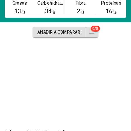
Grasas
Carbohidratos
Fibra
Proteínas
13
34
2
16
g
g
g
g
0/8
AÑADIR A COMPARAR