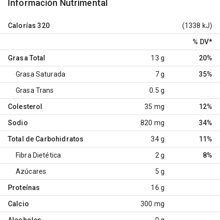
Información Nutrimental
Calorías
320
(1338 kJ)
% DV
*
Grasa Total
13 g
20%
Grasa Saturada
7 g
35%
Grasa Trans
0.5 g
Colesterol
35 mg
12%
Sodio
820 mg
34%
Total de Carbohidratos
34 g
11%
Fibra Dietética
2 g
8%
Azúcares
5 g
Proteínas
16 g
Calcio
300 mg
Alcoholes
0 g