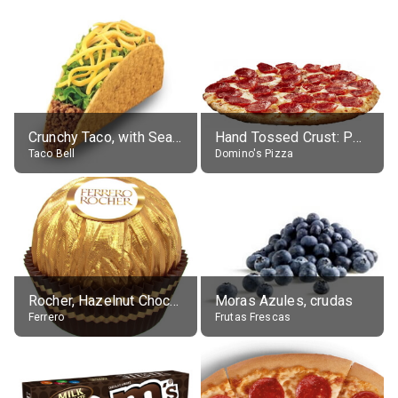
Crunchy Taco, with Seasoned Beef
Hand Tossed Crust: Pepperoni Pizza (Large 14")
Taco Bell
Domino's Pizza
Rocher, Hazelnut Chocolate Ball
Moras Azules, crudas
Ferrero
Frutas Frescas