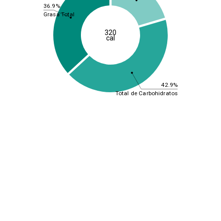
36.9%
Grasa Total
320
cal
42.9%
Total de Carbohidratos