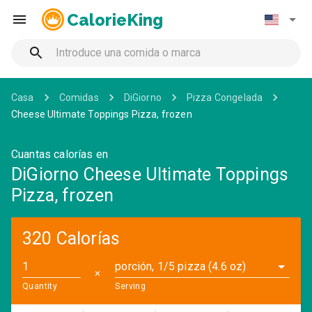
CalorieKing
Casa
Comidas
DiGiorno
Pizza Congelada
Cheese Ultimate Toppings Pizza, frozen
Cuantas calorías en
DiGiorno Cheese Ultimate Toppings
Pizza, frozen
320 Calorías
porción, 1/5 pizza (4.6 oz)
✕
Quantity
Serving